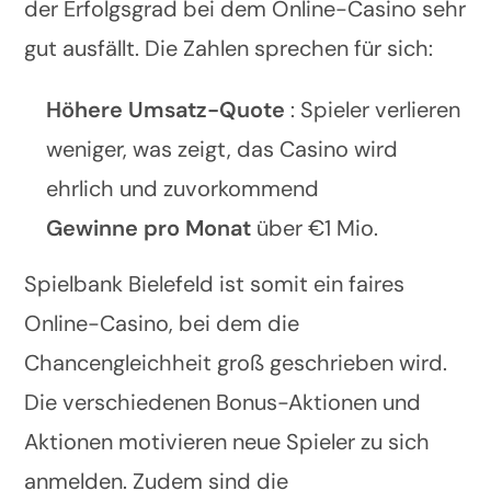
der Erfolgsgrad bei dem Online-Casino sehr
gut ausfällt. Die Zahlen sprechen für sich:
Höhere Umsatz-Quote
: Spieler verlieren
weniger, was zeigt, das Casino wird
ehrlich und zuvorkommend
Gewinne pro Monat
über €1 Mio.
Spielbank Bielefeld ist somit ein faires
Online-Casino, bei dem die
Chancengleichheit groß geschrieben wird.
Die verschiedenen Bonus-Aktionen und
Aktionen motivieren neue Spieler zu sich
anmelden. Zudem sind die