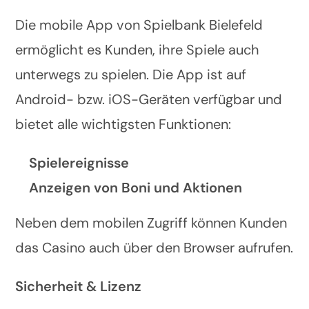
Die mobile App von Spielbank Bielefeld
ermöglicht es Kunden, ihre Spiele auch
unterwegs zu spielen. Die App ist auf
Android- bzw. iOS-Geräten verfügbar und
bietet alle wichtigsten Funktionen:
Spielereignisse
Anzeigen von Boni und Aktionen
Neben dem mobilen Zugriff können Kunden
das Casino auch über den Browser aufrufen.
Sicherheit & Lizenz