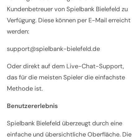
Kundenbetreuer von Spielbank Bielefeld zu
Verfügung. Diese können per E-Mail erreicht
werden:
support@spielbank-bielefeld.de
Oder direkt auf dem Live-Chat-Support,
das für die meisten Spieler die einfachste
Methode ist.
Benutzererlebnis
Spielbank Bielefeld überzeugt durch eine
einfache und übersichtliche Oberfläche. Die