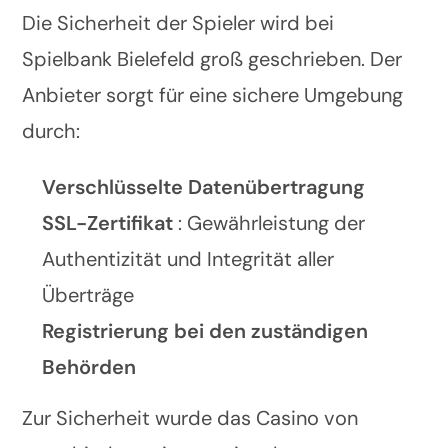
Die Sicherheit der Spieler wird bei
Spielbank Bielefeld groß geschrieben. Der
Anbieter sorgt für eine sichere Umgebung
durch:
Verschlüsselte Datenübertragung
SSL-Zertifikat
: Gewährleistung der
Authentizität und Integrität aller
Überträge
Registrierung bei den zuständigen
Behörden
Zur Sicherheit wurde das Casino von