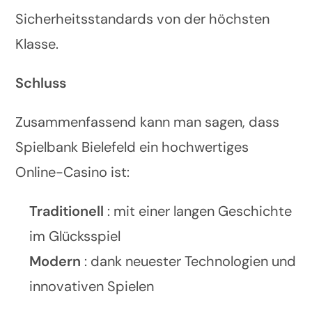
Sicherheitsstandards von der höchsten
Klasse.
Schluss
Zusammenfassend kann man sagen, dass
Spielbank Bielefeld ein hochwertiges
Online-Casino ist:
Traditionell
: mit einer langen Geschichte
im Glücksspiel
Modern
: dank neuester Technologien und
innovativen Spielen