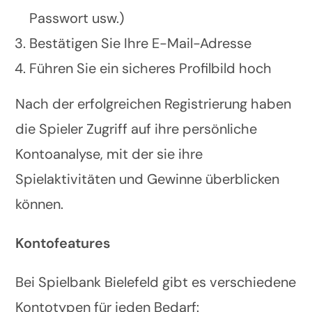
Passwort usw.)
Bestätigen Sie Ihre E-Mail-Adresse
Führen Sie ein sicheres Profilbild hoch
Nach der erfolgreichen Registrierung haben
die Spieler Zugriff auf ihre persönliche
Kontoanalyse, mit der sie ihre
Spielaktivitäten und Gewinne überblicken
können.
Kontofeatures
Bei Spielbank Bielefeld gibt es verschiedene
Kontotypen für jeden Bedarf: