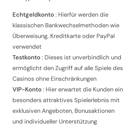
Echtgeldkonto
: Hierfür werden die
klassischen Bankwechselmethoden wie
Überweisung, Kreditkarte oder PayPal
verwendet
Testkonto
: Dieses ist unverbindlich und
ermöglicht den Zugriff auf alle Spiele des
Casinos ohne Einschränkungen
VIP-Konto
: Hier erwartet die Kunden ein
besonders attraktives Spielerlebnis mit
exklusiven Angeboten, Bonusaktionen
und individueller Unterstützung