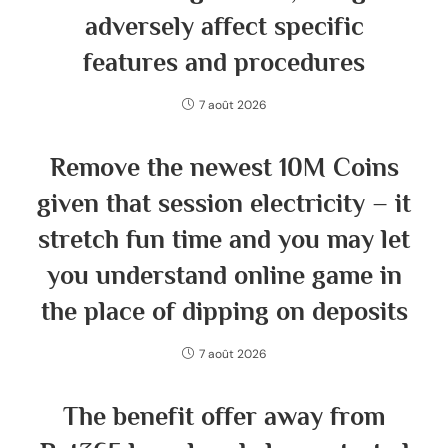
adversely affect specific
features and procedures
7 août 2026
Remove the newest 10M Coins
given that session electricity – it
stretch fun time and you may let
you understand online game in
the place of dipping on deposits
7 août 2026
The benefit offer away from