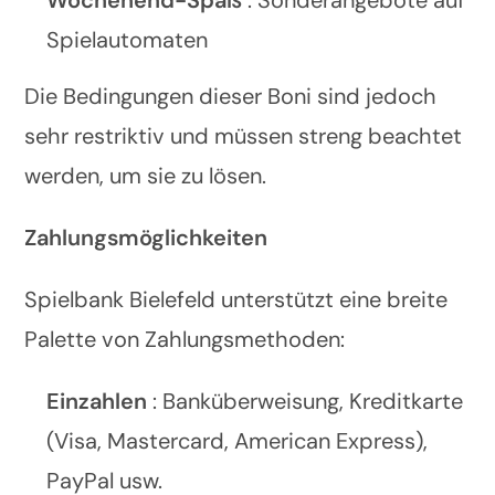
Spielautomaten
Die Bedingungen dieser Boni sind jedoch
sehr restriktiv und müssen streng beachtet
werden, um sie zu lösen.
Zahlungsmöglichkeiten
Spielbank Bielefeld unterstützt eine breite
Palette von Zahlungsmethoden:
Einzahlen
: Banküberweisung, Kreditkarte
(Visa, Mastercard, American Express),
PayPal usw.