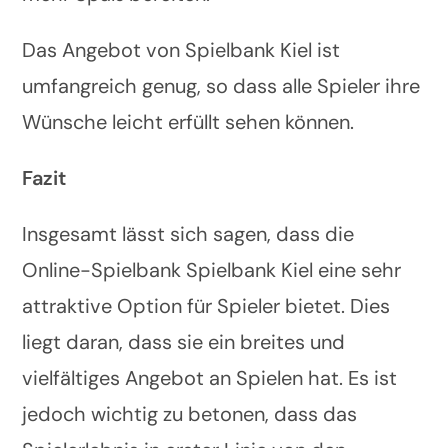
Das Angebot von Spielbank Kiel ist
umfangreich genug, so dass alle Spieler ihre
Wünsche leicht erfüllt sehen können.
Fazit
Insgesamt lässt sich sagen, dass die
Online-Spielbank Spielbank Kiel eine sehr
attraktive Option für Spieler bietet. Dies
liegt daran, dass sie ein breites und
vielfältiges Angebot an Spielen hat. Es ist
jedoch wichtig zu betonen, dass das