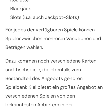
Blackjack
Slots (u.a. auch Jackpot-Slots)
Für jedes der verfügbaren Spiele können
Spieler zwischen mehreren Variationen und
Beträgen wählen.
Dazu kommen noch verschiedene Karten-
und Tischspiele, die ebenfalls zum
Bestandteil des Angebots gehören.
Spielbank Kiel bietet ein großes Angebot an
verschiedenen Spielen von den
bekanntesten Anbietern in der