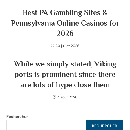
Best PA Gambling Sites &
Pennsylvania Online Casinos for
2026
30 juillet 2026
While we simply stated, Viking
ports is prominent since there
are lots of hype close them
4 août 2026
Rechercher
RECHERCHER