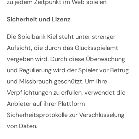
zu jedem Zeitpunkt im Web spielen.
Sicherheit und Lizenz
Die Spielbank Kiel steht unter strenger
Aufsicht, die durch das Glücksspielamt
vergeben wird. Durch diese Überwachung
und Regulierung wird der Spieler vor Betrug
und Missbrauch geschützt. Um ihre
Verpflichtungen zu erfüllen, verwendet die
Anbieter auf ihrer Plattform
Sicherheitsprotokolle zur Verschlüsselung
von Daten.