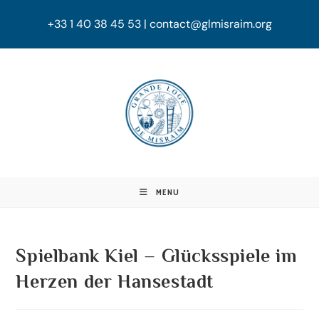
+33 1 40 38 45 53 | contact@glmisraim.org
MENU
Spielbank Kiel – Glücksspiele im
Herzen der Hansestadt