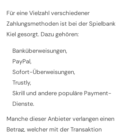
Für eine Vielzahl verschiedener
Zahlungsmethoden ist bei der Spielbank
Kiel gesorgt. Dazu gehören:
Banküberweisungen,
PayPal,
Sofort-Überweisungen,
Trustly,
Skrill und andere populäre Payment-
Dienste.
Manche dieser Anbieter verlangen einen
Betrag, welcher mit der Transaktion