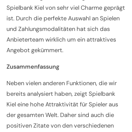
Spielbank Kiel von sehr viel Charme geprägt
ist. Durch die perfekte Auswahl an Spielen
und Zahlungsmodalitäten hat sich das
Anbieterteam wirklich um ein attraktives
Angebot gekümmert.
Zusammenfassung
Neben vielen anderen Funktionen, die wir
bereits analysiert haben, zeigt Spielbank
Kiel eine hohe Attraktivität für Spieler aus
der gesamten Welt. Daher sind auch die
positiven Zitate von den verschiedenen