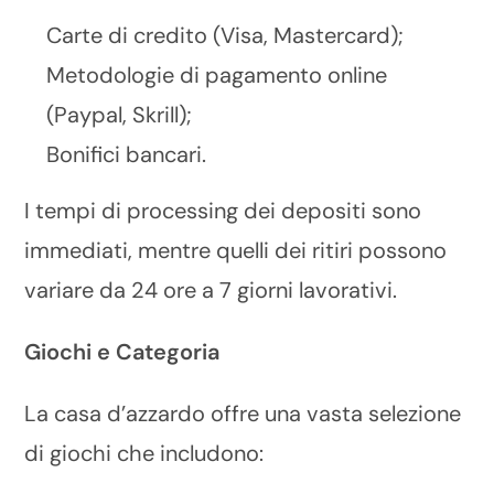
Carte di credito (Visa, Mastercard);
Metodologie di pagamento online
(Paypal, Skrill);
Bonifici bancari.
I tempi di processing dei depositi sono
immediati, mentre quelli dei ritiri possono
variare da 24 ore a 7 giorni lavorativi.
Giochi e Categoria
La casa d’azzardo offre una vasta selezione
di giochi che includono: