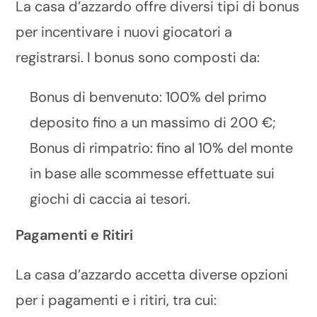
La casa d’azzardo offre diversi tipi di bonus
per incentivare i nuovi giocatori a
registrarsi. I bonus sono composti da:
Bonus di benvenuto: 100% del primo
deposito fino a un massimo di 200 €;
Bonus di rimpatrio: fino al 10% del monte
in base alle scommesse effettuate sui
giochi di caccia ai tesori.
Pagamenti e Ritiri
La casa d’azzardo accetta diverse opzioni
per i pagamenti e i ritiri, tra cui: