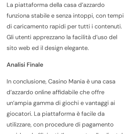
La piattaforma della casa d’azzardo
funziona stabile e senza intoppi, con tempi
di caricamento rapidi per tutti i contenuti.
Gli utenti apprezzano la facilità d’uso del
sito web ed il design elegante.
Analisi Finale
In conclusione, Casino Mania è una casa
d’azzardo online affidabile che offre
un’ampia gamma di giochi e vantaggi ai
giocatori. La piattaforma è facile da
utilizzare, con procedure di pagamento