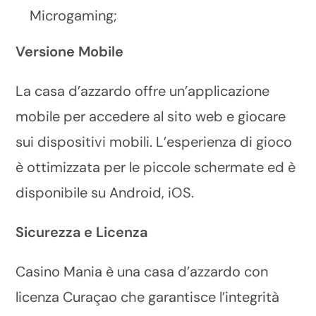
Microgaming;
Versione Mobile
La casa d’azzardo offre un’applicazione
mobile per accedere al sito web e giocare
sui dispositivi mobili. L’esperienza di gioco
è ottimizzata per le piccole schermate ed è
disponibile su Android, iOS.
Sicurezza e Licenza
Casino Mania è una casa d’azzardo con
licenza Curaçao che garantisce l’integrità