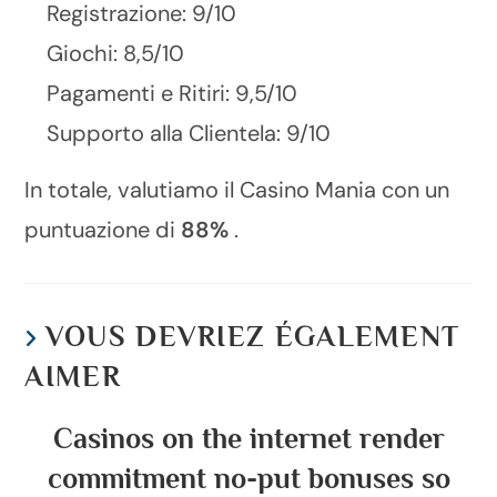
Registrazione: 9/10
Giochi: 8,5/10
Pagamenti e Ritiri: 9,5/10
Supporto alla Clientela: 9/10
In totale, valutiamo il Casino Mania con un
puntuazione di
88%
.
VOUS DEVRIEZ ÉGALEMENT
AIMER
Casinos on the internet render
commitment no-put bonuses so