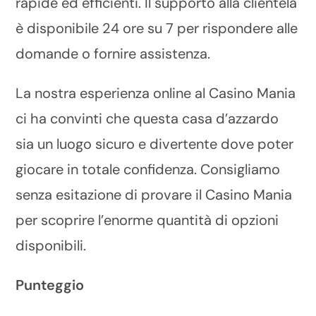
rapide ed efficienti. Il supporto alla clientela
è disponibile 24 ore su 7 per rispondere alle
domande o fornire assistenza.
La nostra esperienza online al Casino Mania
ci ha convinti che questa casa d’azzardo
sia un luogo sicuro e divertente dove poter
giocare in totale confidenza. Consigliamo
senza esitazione di provare il Casino Mania
per scoprire l’enorme quantità di opzioni
disponibili.
Punteggio