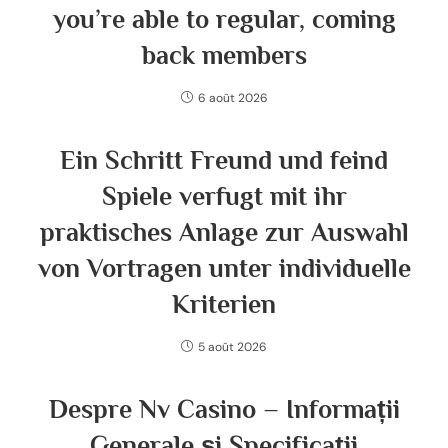
you’re able to regular, coming
back members
6 août 2026
Ein Schritt Freund und feind
Spiele verfugt mit ihr
praktisches Anlage zur Auswahl
von Vortragen unter individuelle
Kriterien
5 août 2026
Despre Nv Casino – Informații
Generale și Specificații