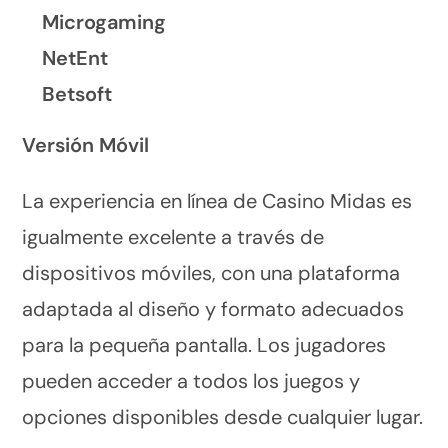
Microgaming
NetEnt
Betsoft
Versión Móvil
La experiencia en línea de Casino Midas es
igualmente excelente a través de
dispositivos móviles, con una plataforma
adaptada al diseño y formato adecuados
para la pequeña pantalla. Los jugadores
pueden acceder a todos los juegos y
opciones disponibles desde cualquier lugar.