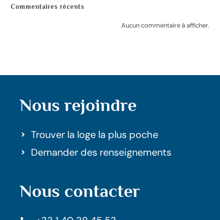
Commentaires récents
Aucun commentaire à afficher.
Nous rejoindre
Trouver la loge la plus poche
Demander des renseignements
Nous contacter