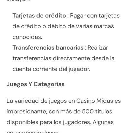
Tarjetas de crédito
: Pagar con tarjetas
de crédito o débito de varias marcas
conocidas.
Transferencias bancarias
: Realizar
transferencias directamente desde la
cuenta corriente del jugador.
Juegos Y Categorías
La variedad de juegos en Casino Midas es
impresionante, con más de 500 títulos
disponibles para los jugadores. Algunas
categorías incluyen: