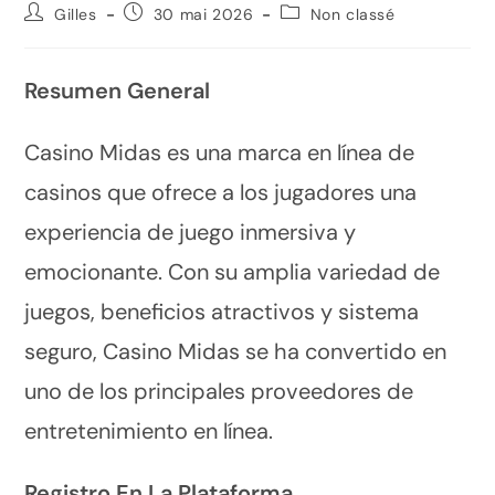
Gilles
30 mai 2026
Non classé
Resumen General
Casino Midas es una marca en línea de
casinos que ofrece a los jugadores una
experiencia de juego inmersiva y
emocionante. Con su amplia variedad de
juegos, beneficios atractivos y sistema
seguro, Casino Midas se ha convertido en
uno de los principales proveedores de
entretenimiento en línea.
Registro En La Plataforma