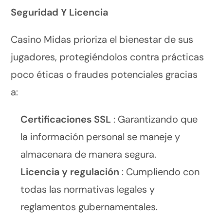
Seguridad Y Licencia
Casino Midas prioriza el bienestar de sus
jugadores, protegiéndolos contra prácticas
poco éticas o fraudes potenciales gracias
a:
Certificaciones SSL
: Garantizando que
la información personal se maneje y
almacenara de manera segura.
Licencia y regulación
: Cumpliendo con
todas las normativas legales y
reglamentos gubernamentales.