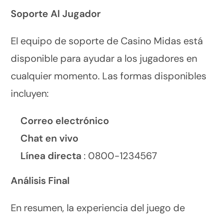
Soporte Al Jugador
El equipo de soporte de Casino Midas está
disponible para ayudar a los jugadores en
cualquier momento. Las formas disponibles
incluyen:
Correo electrónico
Chat en vivo
Línea directa
: 0800-1234567
Análisis Final
En resumen, la experiencia del juego de