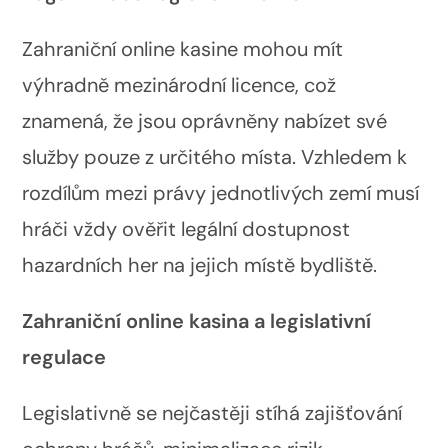
Zahraniční online kasine mohou mít
výhradně mezinárodní licence, což
znamená, že jsou oprávněny nabízet své
služby pouze z určitého místa. Vzhledem k
rozdílům mezi právy jednotlivých zemí musí
hráči vždy ověřit legální dostupnost
hazardních her na jejich místě bydliště.
Zahraniční online kasina a legislativní
regulace
Legislativně se nejčastěji stíhá zajišťování