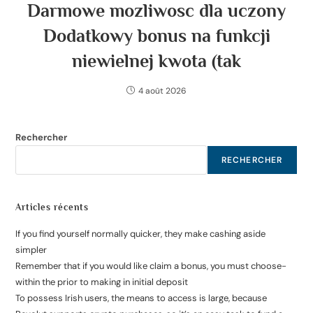
Darmowe mozliwosc dla uczony
Dodatkowy bonus na funkcji
niewielnej kwota (tak
4 août 2026
Rechercher
RECHERCHER
Articles récents
If you find yourself normally quicker, they make cashing aside
simpler
Remember that if you would like claim a bonus, you must choose-
within the prior to making in initial deposit
To possess Irish users, the means to access is large, because