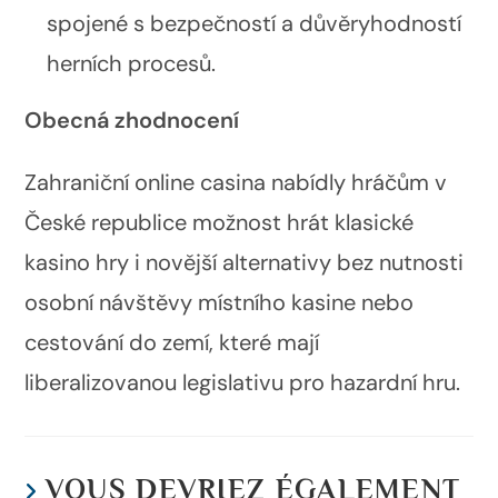
spojené s bezpečností a důvěryhodností
herních procesů.
Obecná zhodnocení
Zahraniční online casina nabídly hráčům v
České republice možnost hrát klasické
kasino hry i novější alternativy bez nutnosti
osobní návštěvy místního kasine nebo
cestování do zemí, které mají
liberalizovanou legislativu pro hazardní hru.
VOUS DEVRIEZ ÉGALEMENT