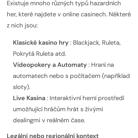
Existuje mnoho různých typů hazardních
her, které najdete v online casinech. Některé
z nich jsou:
Klasické kasino hry
: Blackjack, Ruleta,
Pokrytá Ruleta atd.
Videopokery a Automaty
: Hraní na
automatech nebo s počítačem (například
sloty).
Live Kasina
: Interaktivní herní prostředí
umožňující hráčům hrát s živými
dealingmi v reálném čase.
Legální nebo regionální kontext