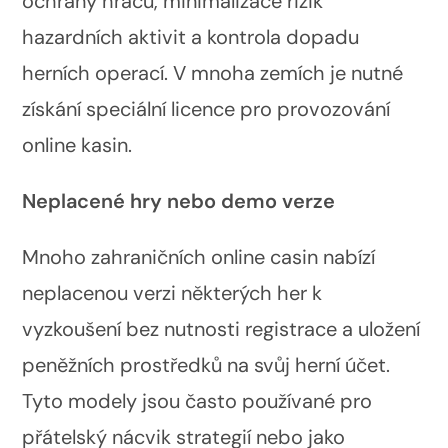
ochrany hráčů, minimalizace rizik
hazardních aktivit a kontrola dopadu
herních operací. V mnoha zemích je nutné
získání speciální licence pro provozování
online kasin.
Neplacené hry nebo demo verze
Mnoho zahraničních online casin nabízí
neplacenou verzi některých her k
vyzkoušení bez nutnosti registrace a uložení
peněžních prostředků na svůj herní účet.
Tyto modely jsou často používané pro
přátelský nácvik strategií nebo jako