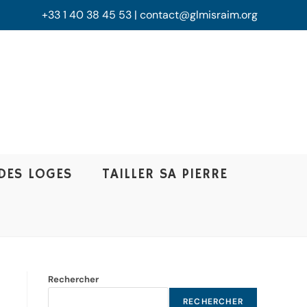
+33 1 40 38 45 53 | contact@glmisraim.org
DES LOGES
TAILLER SA PIERRE
Rechercher
RECHERCHER