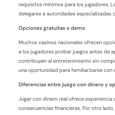
requisitos mínimos para los jugadores. La
delegarse a autoridades especializadas qu
Opciones gratuitas o demo
Muchos casinos nacionales ofrecen opci
a los jugadores probar juegos antes de a
contribuyen al entretenimiento sin comp
una oportunidad para familiarizarse con 
Diferencias entre juego con dinero y o
Jugar con dinero real ofrece experiencia
consecuencias financieras. Por otro lado,