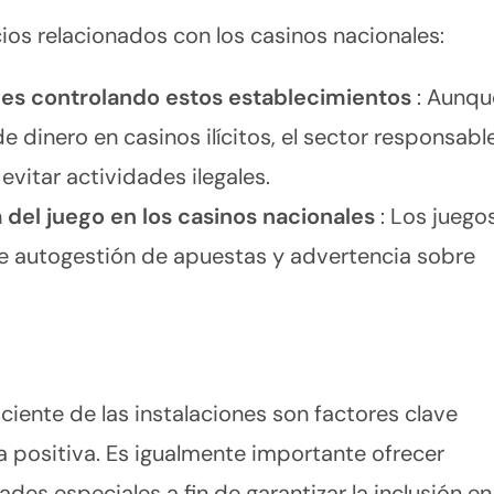
os relacionados con los casinos nacionales:
les controlando estos establecimientos
: Aunqu
 dinero en casinos ilícitos, el sector responsabl
evitar actividades ilegales.
del juego en los casinos nacionales
: Los juego
e autogestión de apuestas y advertencia sobre
ciente de las instalaciones son factores clave
a positiva. Es igualmente importante ofrecer
es especiales a fin de garantizar la inclusión en