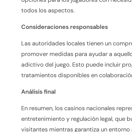
todos los aspectos.
Consideraciones responsables
Las autoridades locales tienen un compr
promover medidas para ayudar a aquello
adictivo del juego. Esto puede incluir p
tratamientos disponibles en colaboració
Análisis final
En resumen, los casinos nacionales repr
entretenimiento y regulación legal, que 
visitantes mientras garantiza un entorno 