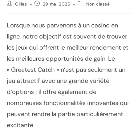
Gilles
29 mai 2026
Non classé
Lorsque nous parvenons à un casino en
ligne, notre objectif est souvent de trouver
les jeux qui offrent le meilleur rendement et
les meilleures opportunités de gain. Le
« Greatest Catch » n’est pas seulement un
jeu attractif avec une grande variété
d’options ; il offre également de
nombreuses fonctionnalités innovantes qui
peuvent rendre la partie particulièrement
excitante.