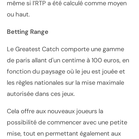
même si l’RTP a été calculé comme moyen
ou haut.
Betting Range
Le Greatest Catch comporte une gamme
de paris allant d'un centime à 100 euros, en
fonction du paysage où le jeu est jouée et
les règles nationales sur la mise maximale
autorisée dans ces jeux.
Cela offre aux nouveaux joueurs la
possibilité de commencer avec une petite
mise, tout en permettant également aux