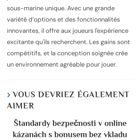
sous-marine unique. Avec une grande
variété d’options et des fonctionnalités
innovantes, il offre aux joueurs l'expérience
excitante qu'ils recherchent. Les gains sont
compétitifs, et la conception soignée crée
un environnement agréable pour jouer.
VOUS DEVRIEZ ÉGALEMENT
AIMER
Štandardy bezpečnosti v online
kázanách s bonusem bez vkladu