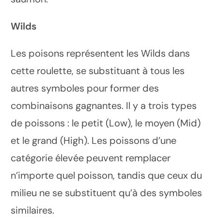
Wilds
Les poisons représentent les Wilds dans
cette roulette, se substituant à tous les
autres symboles pour former des
combinaisons gagnantes. Il y a trois types
de poissons : le petit (Low), le moyen (Mid)
et le grand (High). Les poissons d’une
catégorie élevée peuvent remplacer
n’importe quel poisson, tandis que ceux du
milieu ne se substituent qu’à des symboles
similaires.