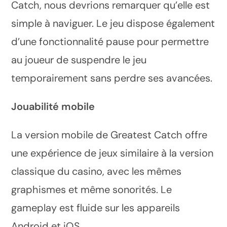
Catch, nous devrions remarquer qu’elle est
simple à naviguer. Le jeu dispose également
d’une fonctionnalité pause pour permettre
au joueur de suspendre le jeu
temporairement sans perdre ses avancées.
Jouabilité mobile
La version mobile de Greatest Catch offre
une expérience de jeux similaire à la version
classique du casino, avec les mêmes
graphismes et même sonorités. Le
gameplay est fluide sur les appareils
Android et iOS.