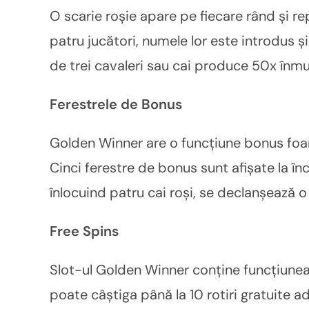
O scarie roșie apare pe fiecare rând și rep
patru jucători, numele lor este introdus 
de trei cavaleri sau cai produce 50x înmul
Ferestrele de Bonus
Golden Winner are o funcțiune bonus foar
Cinci ferestre de bonus sunt afișate la în
înlocuind patru cai roși, se declanșează o
Free Spins
Slot-ul Golden Winner conține funcțiunea 
poate câștiga până la 10 rotiri gratuite a