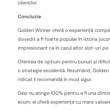
clienților.
Concluzia
Golden Winner oferă o experiență complet
dovedit a fi foarte popular în istoria jocu
impresionant ca în cazul altor slot-uri pe
Oferirea de opțiuni pentru bunuri și difi
o strategie excelentă. Rezumând, Golden W
ridicat îl recomandă în mod sigur.
Deși nu atinge 100% pentru a fi una dintr
acum, el oferă experiențe cu mare valoare 