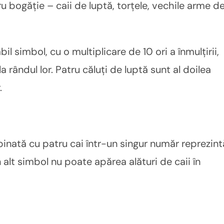
ru bogăție – caii de luptă, torțele, vechile arme d
bil simbol, cu o multiplicare de 10 ori a înmulțirii,
 rândul lor. Patru căluți de luptă sunt al doilea
.
inată cu patru cai într-un singur număr reprezint
n alt simbol nu poate apărea alături de caii în