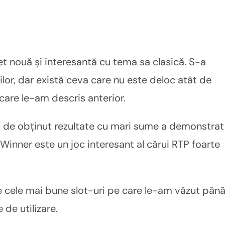
 nouă și interesantă cu tema sa clasică. S-a
rilor, dar există ceva care nu este deloc atât de
 care le-am descris anterior.
cil de obținut rezultate cu mari sume a demonstrat
inner este un joc interesant al cărui RTP foarte
e cele mai bune slot-uri pe care le-am văzut pân
de utilizare.