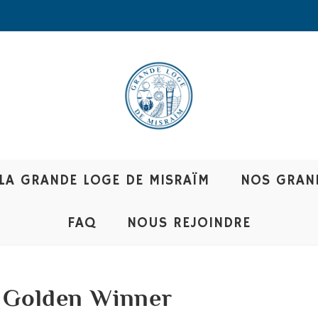
LA GRANDE LOGE DE MISRAÏM
NOS GRAN
FAQ
NOUS REJOINDRE
i Golden Winner