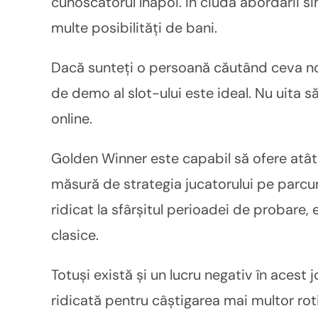
cunoscătorul înapoi. În ciuda abordării si
multe posibilități de bani.
Dacă sunteți o persoană căutând ceva no
de demo al slot-ului este ideal. Nu uita s
online.
Golden Winner este capabil să ofere atât 
măsură de strategia jucatorului pe parcur
ridicat la sfârșitul perioadei de probare,
clasice.
Totuși există și un lucru negativ în acest j
ridicată pentru câștigarea mai multor rot