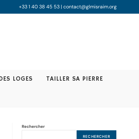
+33 1 40 38 45 53 | contact@glmisraim.org
DES LOGES
TAILLER SA PIERRE
Rechercher
RECHERCHER