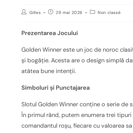
Gilles
29 mai 2026
Non classé
Prezentarea Jocului
Golden Winner este un joc de noroc clasif
și bogăție. Acesta are o design simplă da
atâtea bune intenții.
Simboluri și Punctajarea
Slotul Golden Winner conține o serie de si
În primul rând, putem enumera trei tipuri d
comandantul roșu, fiecare cu valoarea s