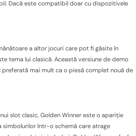
bil. Dacă este compatibil doar cu dispozitivele
nătoare a altor jocuri care pot fi găsite în
 este tema lui clasică. Această versiune de demo
i preferată mai mult ca o piesă complet nouă de
nui slot clasic, Golden Winner este o apariție
a simbolurilor într-o schemă care atrage