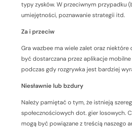
typy zysków. W przeciwnym przypadku (b
umiejętności, poznawanie strategii itd.
Za i przeciw
Gra wazbee ma wiele zalet oraz niektóre o
być dostarczana przez aplikacje mobilne
podczas gdy rozgrywka jest bardziej wyr
Niesławnie lub bzdury
Należy pamiętać o tym, że istnieją szer
społecznościowych dot. gier losowych. Cz
mogą być powiązane z treścią naszego ar