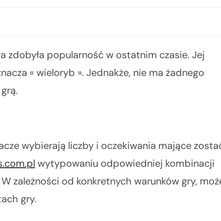
ra zdobyła popularność w ostatnim czasie. Jej
znacza « wieloryb ». Jednakże, nie ma żadnego
grą.
racze wybierają liczby i oczekiwania mające zosta
.com.pl
wytypowaniu odpowiedniej kombinacji
. W zależności od konkretnych warunków gry, moż
ach gry.