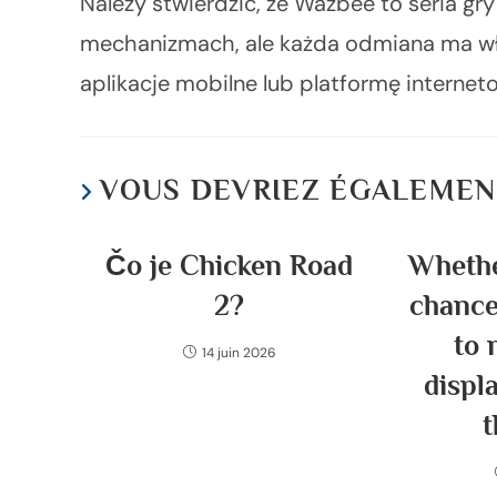
Należy stwierdzić, że Wazbee to seria gr
mechanizmach, ale każda odmiana ma wł
aplikacje mobilne lub platformę internet
VOUS DEVRIEZ ÉGALEMEN
Čo je Chicken Road
Whethe
2?
chance,
to 
14 juin 2026
displ
t