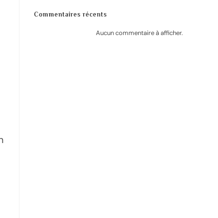
Commentaires récents
Aucun commentaire à afficher.
n