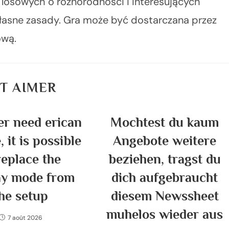
y losowych o różnorodności i interesujących
asne zasady. Gra może być dostarczana przez
ową.
T AIMER
r need erican
Mochtest du kaum
 it is possible
Angebote weitere
replace the
beziehen, tragst du
ay mode from
dich aufgebraucht
he setup
diesem Newssheet
muhelos wieder aus
7 août 2026