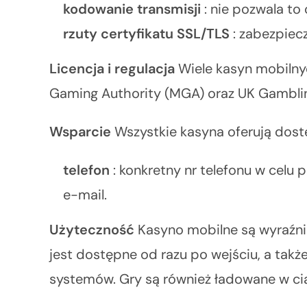
kodowanie transmisji
: nie pozwala t
rzuty certyfikatu SSL/TLS
: zabezpiec
Licencja i regulacja
Wiele kasyn mobilnyc
Gaming Authority (MGA) oraz UK Gambli
Wsparcie
Wszystkie kasyna oferują dos
telefon
: konkretny nr telefonu w celu 
e-mail.
Użyteczność
Kasyno mobilne są wyraźni
jest dostępne od razu po wejściu, a takż
systemów. Gry są również ładowane w cią