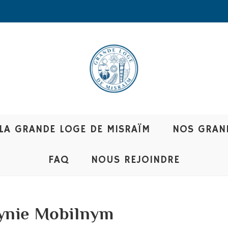
LA GRANDE LOGE DE MISRAÏM
NOS GRAN
FAQ
NOUS REJOINDRE
ynie Mobilnym