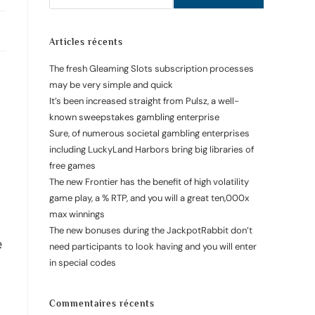
Articles récents
The fresh Gleaming Slots subscription processes
may be very simple and quick
It’s been increased straight from Pulsz, a well-
known sweepstakes gambling enterprise
Sure, of numerous societal gambling enterprises
including LuckyLand Harbors bring big libraries of
free games
The new Frontier has the benefit of high volatility
game play, a % RTP, and you will a great ten,000x
max winnings
The new bonuses during the JackpotRabbit don’t
e
need participants to look having and you will enter
in special codes
Commentaires récents