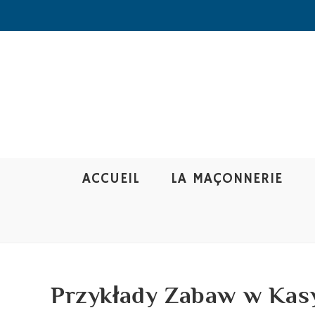
ACCUEIL
LA MAÇONNERIE
Przykłady Zabaw w Kas