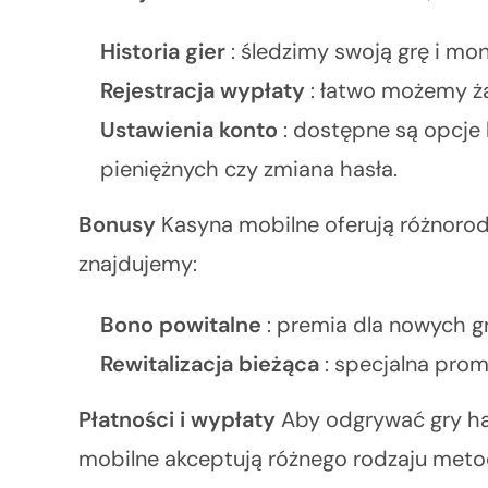
Historia gier
: śledzimy swoją grę i mo
Rejestracja wypłaty
: łatwo możemy ż
Ustawienia konto
: dostępne są opcje k
pieniężnych czy zmiana hasła.
Bonusy
Kasyna mobilne oferują różnorod
znajdujemy:
Bono powitalne
: premia dla nowych gr
Rewitalizacja bieżąca
: specjalna prom
Płatności i wypłaty
Aby odgrywać gry h
mobilne akceptują różnego rodzaju metody