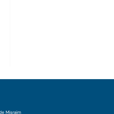
de Misraim