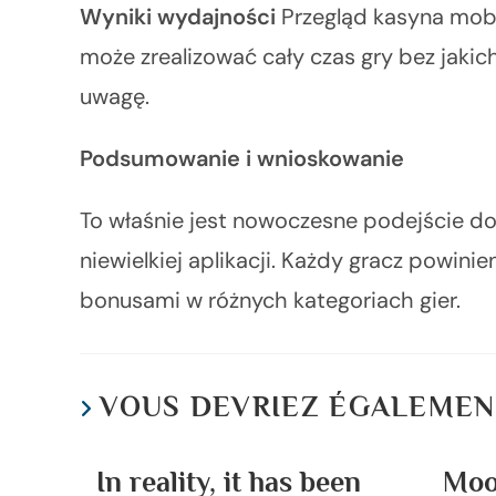
Wyniki wydajności
Przegląd kasyna mobi
może zrealizować cały czas gry bez jaki
uwagę.
Podsumowanie i wnioskowanie
To właśnie jest nowoczesne podejście do
niewielkiej aplikacji. Każdy gracz powini
bonusami w różnych kategoriach gier.
VOUS DEVRIEZ ÉGALEMEN
In reality, it has been
Moo