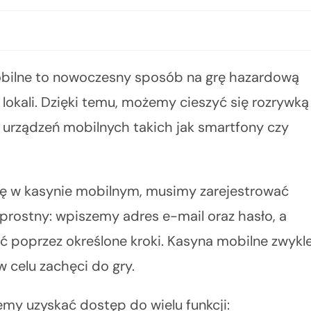
bilne to nowoczesny sposób na grę hazardową
lokali. Dzięki temu, możemy cieszyć się rozrywką
 urządzeń mobilnych takich jak smartfony czy
ę w kasynie mobilnym, musimy zarejestrować
 prostny: wpiszemy adres e-mail oraz hasło, a
 poprzez określone kroki. Kasyna mobilne zwykl
 celu zachęci do gry.
my uzyskać dostęp do wielu funkcji: