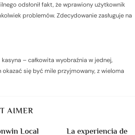
lnego odsłonił fakt, że wprawiony użytkownik
chkolwiek problemów. Zdecydowanie zasługuje na
 kasyna – całkowita wyobraźnia w jednej,
en okazać się być mile przyjmowany, z wieloma
T AIMER
nwin Local
La experiencia de