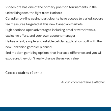
Videoslots has one of the primary position tournaments in the
united kingdom, the fight from Harbors
Canadian on-line casino participants have access to varied, secure
fee measures targeted at this new Canadian markets
High sections open advantages including smaller withdrawals,
exclusive offers, and your own account manager
He has a fast, simple, and reliable cellular application built with the
new Tanzanian gambler planned
End modern gambling options that increase difference and you will
exposure, they don’t really change the asked value
Commentaires récents
Aucun commentaire à afficher.