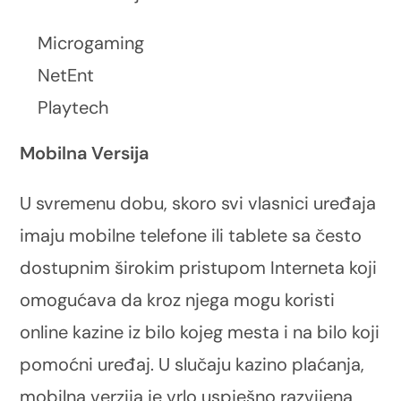
Microgaming
NetEnt
Playtech
Mobilna Versija
U svremenu dobu, skoro svi vlasnici uređaja
imaju mobilne telefone ili tablete sa često
dostupnim širokim pristupom Interneta koji
omogućava da kroz njega mogu koristi
online kazine iz bilo kojeg mesta i na bilo koji
pomoćni uređaj. U slučaju kazino plaćanja,
mobilna verzija je vrlo uspješno razvijena