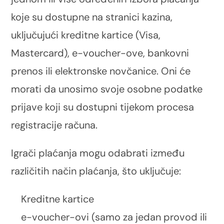
koje su dostupne na stranici kazina,
uključujući kreditne kartice (Visa,
Mastercard), e-voucher-ove, bankovni
prenos ili elektronske novčanice. Oni će
morati da unosimo svoje osobne podatke
prijave koji su dostupni tijekom procesa
registracije računa.
Igrači plaćanja mogu odabrati između
različitih način plaćanja, što uključuje:
Kreditne kartice
e-voucher-ovi (samo za jedan provod ili