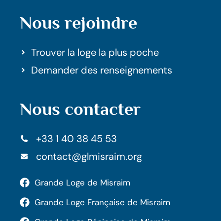
Nous rejoindre
Trouver la loge la plus poche
Demander des renseignements
Nous contacter
+33 1 40 38 45 53
contact@glmisraim.org
Grande Loge de Misraim
Grande Loge Française de Misraim