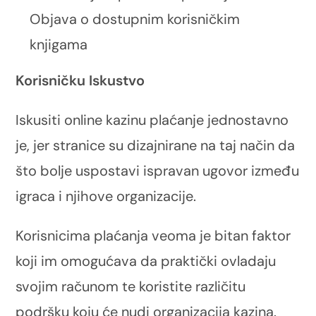
Objava o dostupnim korisničkim
knjigama
Korisničku Iskustvo
Iskusiti online kazinu plaćanje jednostavno
je, jer stranice su dizajnirane na taj način da
što bolje uspostavi ispravan ugovor između
igraca i njihove organizacije.
Korisnicima plaćanja veoma je bitan faktor
koji im omogućava da praktički ovladaju
svojim računom te koristite različitu
podršku koju će nudi organizacija kazina.