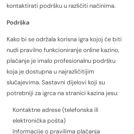
kontaktirati podršku u različiti načinima.
Podrška
Kako bi se održala korisna igra kojoj će biti
nudi pravilno funkcioniranje online kazino,
plaćanje je imalo profesionalnu podršku
koja je dostupna u najrazličitijim
slučajevima. Sastavni dijelovi koji su
potrebniji za igrca na stranici kazina jesu:
Kontaktne adrese (telefonska ili
elektronička pošta)
Informacije o pravilima plaćanja