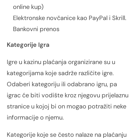
online kup)
Elektronske novčanice kao PayPal i Skrill.
Bankovni prenos
Kategorije Igra
Igre u kazinu plaćanja organizirane su u
kategorijama koje sadrže različite igre.
Odaberi kategoriju ili odabrano igru, pa
igrac će biti vodište kroz njegovu prijelaznu
stranice u kojoj bi on mogao potražiti neke
informacije o njemu.
Kategorije koje se često nalaze na plaćanju