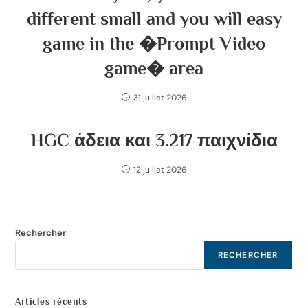
different small and you will easy
game in the �Prompt Video
game� area
31 juillet 2026
HGC άδεια και 3.217 παιχνίδια
12 juillet 2026
Rechercher
RECHERCHER
Articles récents