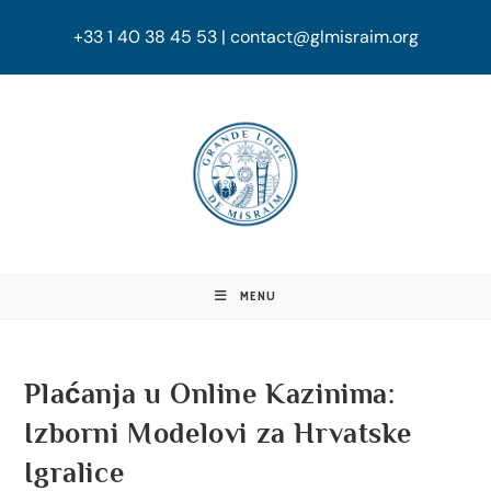
+33 1 40 38 45 53 | contact@glmisraim.org
MENU
Plaćanja u Online Kazinima:
Izborni Modelovi za Hrvatske
Igralice