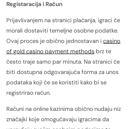
Registaracija i Račun
Prijavlivanjem na stranici plaćanja, igraci će
morali dostaviti temeljne osobne podatke.
Ovaj proces je obično jednostavan i
casino
of gold casino payment methods
brz te
često traje samo par minuta. Na stranici će
biti dostupna odgovarajuća forma za unos
podataka koji će se koristiti kako bi se
registrirao račun.
Računi na online kazinima obično nudaju niz
značajki koje omogućavaju igracima da