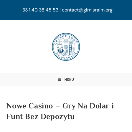
+33 1 40 38 45 53 | contact@glmisraim.org
MENU
Nowe Casino – Gry Na Dolar i
Funt Bez Depozytu