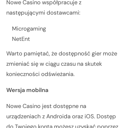
Nowe Casino współpracuje z
następującymi dostawcami:
Microgaming
NetEnt
Warto pamiętać, że dostępność gier może
zmieniać się w ciągu czasu na skutek
konieczności odświeżania.
Wersja mobilna
Nowe Casino jest dostępne na
urządzeniach z Androida oraz iOS. Dostęp
do Twojego konta możesz uzyskać poprzez