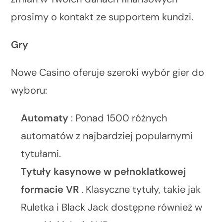
prosimy o kontakt ze supportem kundzi.
Gry
Nowe Casino oferuje szeroki wybór gier do
wyboru:
Automaty
: Ponad 1500 różnych
automatów z najbardziej popularnymi
tytułami.
Tytuły kasynowe w pełnoklatkowej
formacie VR
. Klasyczne tytuły, takie jak
Ruletka i Black Jack dostępne również w