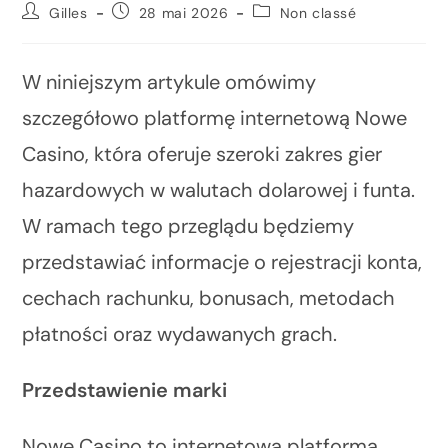
Gilles
28 mai 2026
Non classé
W niniejszym artykule omówimy
szczegółowo platformę internetową Nowe
Casino, która oferuje szeroki zakres gier
hazardowych w walutach dolarowej i funta.
W ramach tego przeglądu będziemy
przedstawiać informacje o rejestracji konta,
cechach rachunku, bonusach, metodach
płatności oraz wydawanych grach.
Przedstawienie marki
Nowe Casino to internetowa platforma