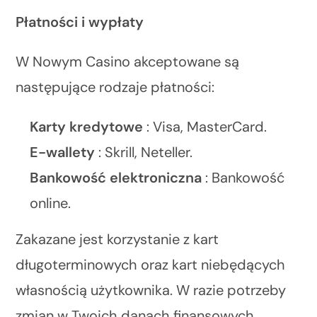
Płatności i wypłaty
W Nowym Casino akceptowane są
następujące rodzaje płatności:
Karty kredytowe
: Visa, MasterCard.
E-wallety
: Skrill, Neteller.
Bankowość elektroniczna
: Bankowość
online.
Zakazane jest korzystanie z kart
długoterminowych oraz kart niebędących
własnością użytkownika. W razie potrzeby
zmian w Twoich danach finansowych