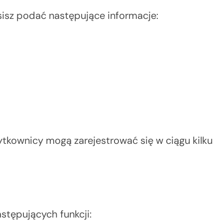
isz podać następujące informacje:
użytkownicy mogą zarejestrować się w ciągu kilku
stępujących funkcji: