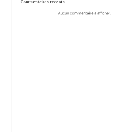
Commentaires récents
Aucun commentaire à afficher.