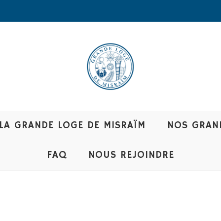
LA GRANDE LOGE DE MISRAÏM
NOS GRAN
FAQ
NOUS REJOINDRE