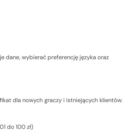
 dane, wybierać preferencję języka oraz
ikat dla nowych graczy i istniejących klientów.
1 do 100 zł)