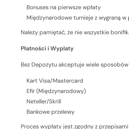
Bonuses na pierwsze wpłaty
Międzynarodowe turnieje z wygraną w 
Należy pamiętać, że nie wszystkie bonifi
Płatności i Wyplaty
Bez Depozytu akceptuje wiele sposobów 
Kart Visa/Mastercard
Efir (Międzynarodowy)
Neteller/Skrill
Bankowe przelewy
Proces wypłaty jest zgodny z przepisam