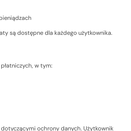
pieniądzach
katy są dostępne dla każdego użytkownika.
płatniczych, w tym:
i dotyczącymi ochrony danych. Użytkownik