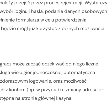
 należy przejść przez proces rejestracji. Wystarcz
k: wybór loginu i hasła, podanie danych osobowyc
ełnienie formularza w celu potwierdzenia
z będzie mógł już korzystać z pełnych możliwości
gracz może zacząć oczekiwać od niego liczne
sługa wielu gier jednocześnie; automatyczna
 każdorazowym logowanie, oraz możliwość
ch z kontem (np. w przypadku zmiany adresu e-
ostępne na stronie głównej kasyna.