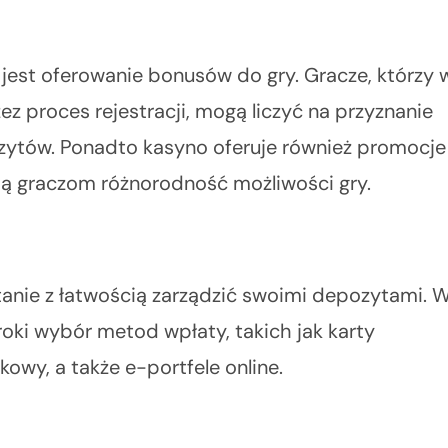
» jest oferowanie bonusów do gry. Gracze, którzy 
ez proces rejestracji, mogą liczyć na przyznanie
ytów. Ponadto kasyno oferuje również promocje
ją graczom różnorodność możliwości gry.
anie z łatwością zarządzić swoimi depozytami. 
roki wybór metod wpłaty, takich jak karty
kowy, a także e-portfele online.