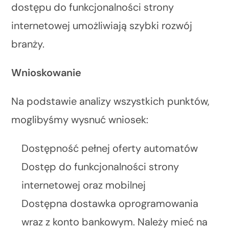
dostępu do funkcjonalności strony
internetowej umożliwiają szybki rozwój
branży.
Wnioskowanie
Na podstawie analizy wszystkich punktów,
moglibyśmy wysnuć wniosek:
Dostępność pełnej oferty automatów
Dostęp do funkcjonalności strony
internetowej oraz mobilnej
Dostępna dostawka oprogramowania
wraz z konto bankowym. Należy mieć na