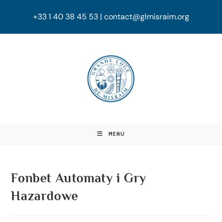
+33 1 40 38 45 53 | contact@glmisraim.org
MENU
Fonbet Automaty i Gry
Hazardowe