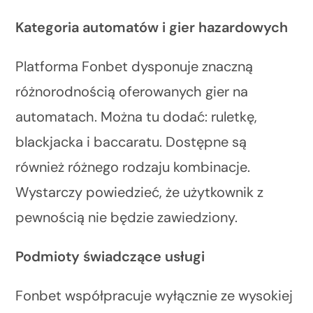
Kategoria automatów i gier hazardowych
Platforma Fonbet dysponuje znaczną
różnorodnością oferowanych gier na
automatach. Można tu dodać: ruletkę,
blackjacka i baccaratu. Dostępne są
również różnego rodzaju kombinacje.
Wystarczy powiedzieć, że użytkownik z
pewnością nie będzie zawiedziony.
Podmioty świadczące usługi
Fonbet współpracuje wyłącznie ze wysokiej