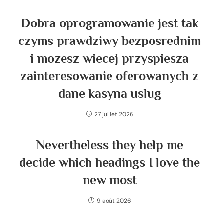
Dobra oprogramowanie jest tak
czyms prawdziwy bezposrednim
i mozesz wiecej przyspiesza
zainteresowanie oferowanych z
dane kasyna uslug
27 juillet 2026
Nevertheless they help me
decide which headings I love the
new most
9 août 2026