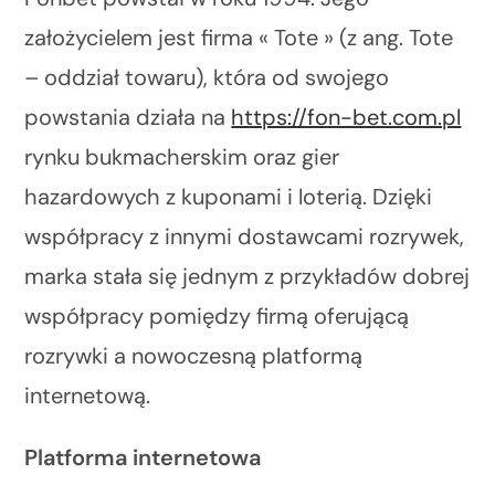
założycielem jest firma « Tote » (z ang. Tote
– oddział towaru), która od swojego
powstania działa na
https://fon-bet.com.pl
rynku bukmacherskim oraz gier
hazardowych z kuponami i loterią. Dzięki
współpracy z innymi dostawcami rozrywek,
marka stała się jednym z przykładów dobrej
współpracy pomiędzy firmą oferującą
rozrywki a nowoczesną platformą
internetową.
Platforma internetowa