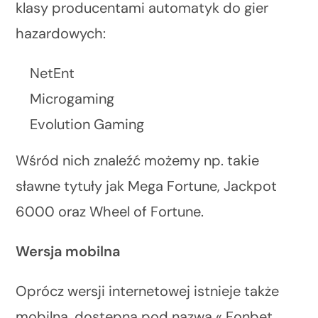
klasy producentami automatyk do gier
hazardowych:
NetEnt
Microgaming
Evolution Gaming
Wśród nich znaleźć możemy np. takie
sławne tytuły jak Mega Fortune, Jackpot
6000 oraz Wheel of Fortune.
Wersja mobilna
Oprócz wersji internetowej istnieje także
mobilna, dostępna pod nazwą « Fonbet