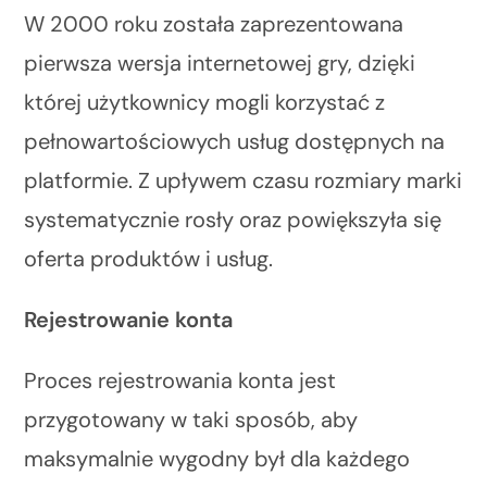
W 2000 roku została zaprezentowana
pierwsza wersja internetowej gry, dzięki
której użytkownicy mogli korzystać z
pełnowartościowych usług dostępnych na
platformie. Z upływem czasu rozmiary marki
systematycznie rosły oraz powiększyła się
oferta produktów i usług.
Rejestrowanie konta
Proces rejestrowania konta jest
przygotowany w taki sposób, aby
maksymalnie wygodny był dla każdego