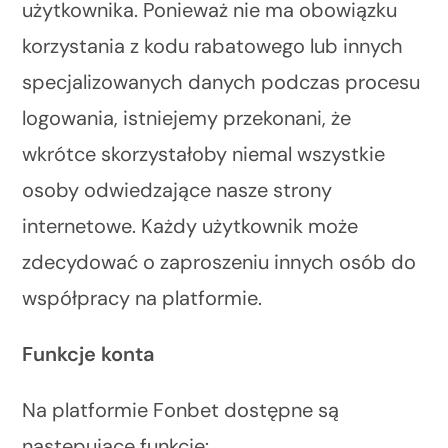
użytkownika. Ponieważ nie ma obowiązku
korzystania z kodu rabatowego lub innych
specjalizowanych danych podczas procesu
logowania, istniejemy przekonani, że
wkrótce skorzystałoby niemal wszystkie
osoby odwiedzające nasze strony
internetowe. Każdy użytkownik może
zdecydować o zaproszeniu innych osób do
współpracy na platformie.
Funkcje konta
Na platformie Fonbet dostępne są
następujące funkcje: