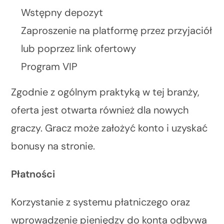
Wstępny depozyt
Zaproszenie na platformę przez przyjaciół
lub poprzez link ofertowy
Program VIP
Zgodnie z ogólnym praktyką w tej branży,
oferta jest otwarta również dla nowych
graczy. Gracz może założyć konto i uzyskać
bonusy na stronie.
Płatności
Korzystanie z systemu płatniczego oraz
wprowadzenie pieniędzy do konta odbywa