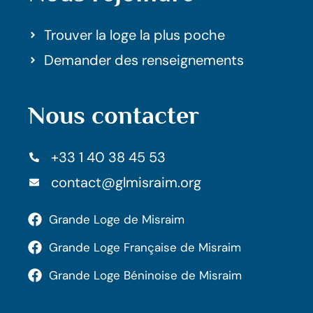
Trouver la loge la plus poche
Demander des renseignements
Nous contacter
+33 1 40 38 45 53
contact@glmisraim.org
Grande Loge de Misraim
Grande Loge Française de Misraim
Grande Loge Béninoise de Misraim