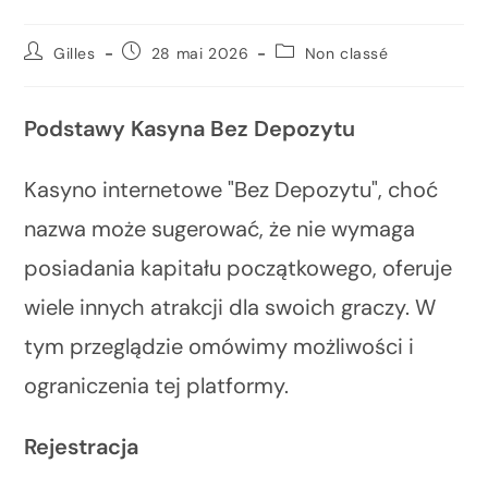
Gilles
28 mai 2026
Non classé
Podstawy Kasyna Bez Depozytu
Kasyno internetowe "Bez Depozytu", choć
nazwa może sugerować, że nie wymaga
posiadania kapitału początkowego, oferuje
wiele innych atrakcji dla swoich graczy. W
tym przeglądzie omówimy możliwości i
ograniczenia tej platformy.
Rejestracja