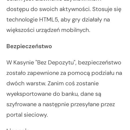
dostępu do swoich aktywności. Stosuje się
technologie HTML5, aby gry działały na
większości urządzeń mobilnych.
Bezpieczeństwo
W Kasynie "Bez Depozytu", bezpieczeństwo
zostało zapewnione za pomocą podziału na
dwóch warstw. Zanim coś zostanie
wyeksportowane do banku, dane są
szyfrowane a następnie przesyłane przez
portal sieciowy.