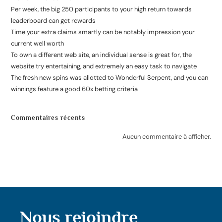
Per week, the big 250 participants to your high return towards
leaderboard can get rewards
Time your extra claims smartly can be notably impression your
current well worth
To own a different web site, an individual sense is great for, the
website try entertaining, and extremely an easy task to navigate
The fresh new spins was allotted to Wonderful Serpent, and you can
winnings feature a good 60x betting criteria
Commentaires récents
Aucun commentaire à afficher.
Nous rejoindre