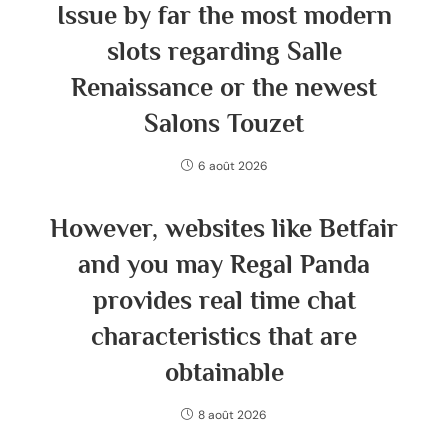
Issue by far the most modern
slots regarding Salle
Renaissance or the newest
Salons Touzet
6 août 2026
However, websites like Betfair
and you may Regal Panda
provides real time chat
characteristics that are
obtainable
8 août 2026