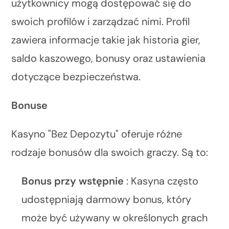
użytkownicy mogą dostępować się do
swoich profilów i zarządzać nimi. Profil
zawiera informacje takie jak historia gier,
saldo kaszowego, bonusy oraz ustawienia
dotyczące bezpieczeństwa.
Bonuse
Kasyno "Bez Depozytu" oferuje różne
rodzaje bonusów dla swoich graczy. Są to:
Bonus przy wstępnie
: Kasyna często
udostępniają darmowy bonus, który
może być używany w określonych grach