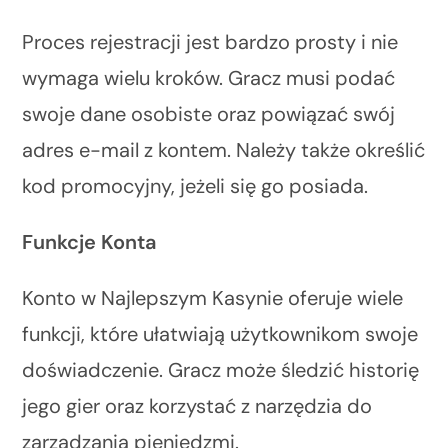
Proces rejestracji jest bardzo prosty i nie
wymaga wielu kroków. Gracz musi podać
swoje dane osobiste oraz powiązać swój
adres e-mail z kontem. Należy także określić
kod promocyjny, jeżeli się go posiada.
Funkcje Konta
Konto w Najlepszym Kasynie oferuje wiele
funkcji, które ułatwiają użytkownikom swoje
doświadczenie. Gracz może śledzić historię
jego gier oraz korzystać z narzędzia do
zarządzania pieniędzmi.