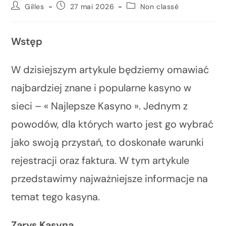
Gilles
27 mai 2026
Non classé
Wstęp
W dzisiejszym artykule będziemy omawiać
najbardziej znane i popularne kasyno w
sieci – « Najlepsze Kasyno ». Jednym z
powodów, dla których warto jest go wybrać
jako swoją przystań, to doskonałe warunki
rejestracji oraz faktura. W tym artykule
przedstawimy najważniejsze informacje na
temat tego kasyna.
Zarys Kasyna