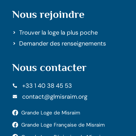
Nous rejoindre
Trouver la loge la plus poche
Demander des renseignements
Nous contacter
+33 1 40 38 45 53
contact@glmisraim.org
Grande Loge de Misraim
Grande Loge Française de Misraim