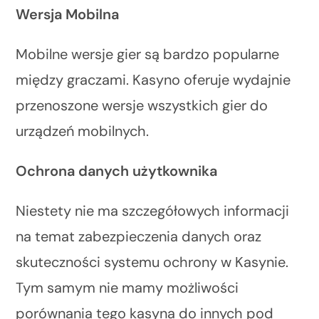
Wersja Mobilna
Mobilne wersje gier są bardzo popularne
między graczami. Kasyno oferuje wydajnie
przenoszone wersje wszystkich gier do
urządzeń mobilnych.
Ochrona danych użytkownika
Niestety nie ma szczegółowych informacji
na temat zabezpieczenia danych oraz
skuteczności systemu ochrony w Kasynie.
Tym samym nie mamy możliwości
porównania tego kasyna do innych pod