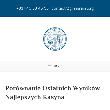
+33 1 40 38 45 53 | contact@glmisraim.org
MENU
Porównanie Ostatnich Wyników
Najlepszych Kasyna