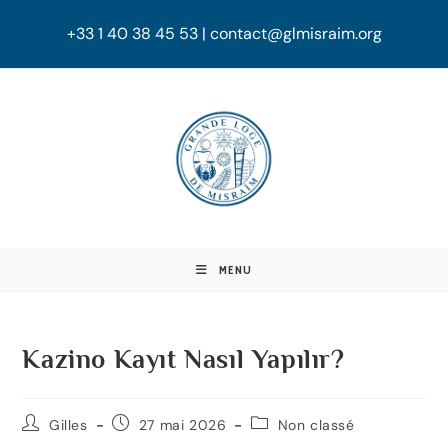
+33 1 40 38 45 53 | contact@glmisraim.org
MENU
Kazino Kayıt Nasıl Yapılır?
Gilles
27 mai 2026
Non classé