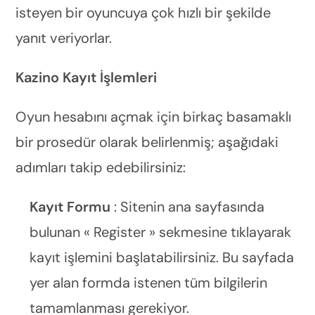
isteyen bir oyuncuya çok hızlı bir şekilde
yanıt veriyorlar.
Kazino Kayıt İşlemleri
Oyun hesabını açmak için birkaç basamaklı
bir prosedür olarak belirlenmiş; aşağıdaki
adımları takip edebilirsiniz:
Kayıt Formu
: Sitenin ana sayfasında
bulunan « Register » sekmesine tıklayarak
kayıt işlemini başlatabilirsiniz. Bu sayfada
yer alan formda istenen tüm bilgilerin
tamamlanması gerekiyor.