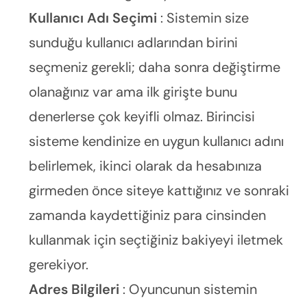
Kullanıcı Adı Seçimi
: Sistemin size
sunduğu kullanıcı adlarından birini
seçmeniz gerekli; daha sonra değiştirme
olanağınız var ama ilk girişte bunu
denerlerse çok keyifli olmaz. Birincisi
sisteme kendinize en uygun kullanıcı adını
belirlemek, ikinci olarak da hesabınıza
girmeden önce siteye kattığınız ve sonraki
zamanda kaydettiğiniz para cinsinden
kullanmak için seçtiğiniz bakiyeyi iletmek
gerekiyor.
Adres Bilgileri
: Oyuncunun sistemin