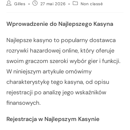
Gilles
27 mai 2026
Non classé
Wprowadzenie do Najlepszego Kasyna
Najlepsze kasyno to popularny dostawca
rozrywki hazardowej online, który oferuje
swoim graczom szeroki wybór gier i funkcji.
W niniejszym artykule omówimy
charakterystykę tego kasyna, od opisu
rejestracji po analizę jego wskaźników
finansowych.
Rejestracja w Najlepszym Kasynie