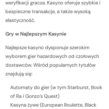
weryfikacji gracza. Kasyno oferuje szybkie i
bezpieczne transakcje, a także wysoką
elastyczność.
Gry w Najlepszym Kasynie
Najlepsze kasyno dysponuje szerokim
wyborem gier hazardowych od czołowych
dostawców. Wśród popularnych tytułów
znajdują się:
Automaty do gier (w tym Starburst, Book
of Ra i Gonzo’s Quest)
Kasyna żywe (European Roulette, Black