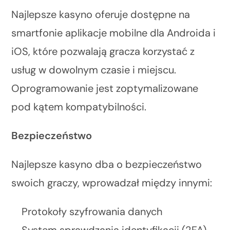
Najlepsze kasyno oferuje dostępne na
smartfonie aplikacje mobilne dla Androida i
iOS, które pozwalają gracza korzystać z
usług w dowolnym czasie i miejscu.
Oprogramowanie jest zoptymalizowane
pod kątem kompatybilności.
Bezpieczeństwo
Najlepsze kasyno dba o bezpieczeństwo
swoich graczy, wprowadzał między innymi:
Protokoły szyfrowania danych
System sprawdzania identyfikacji (2FA)