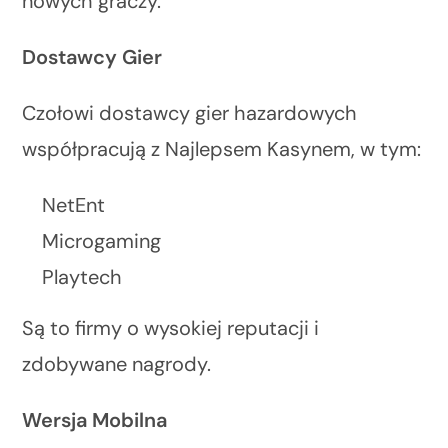
nowych graczy.
Dostawcy Gier
Czołowi dostawcy gier hazardowych
współpracują z Najlepsem Kasynem, w tym:
NetEnt
Microgaming
Playtech
Są to firmy o wysokiej reputacji i
zdobywane nagrody.
Wersja Mobilna