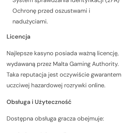
Ochronę przed oszustwami i
nadużyciami.
Licencja
Najlepsze kasyno posiada ważną licencję,
wydawaną przez Malta Gaming Authority.
Taka reputacja jest oczywiście gwarantem
uczciwej hazardowej rozrywki online.
Obsługa i Użyteczność
Dostępna obsługa gracza obejmuje: