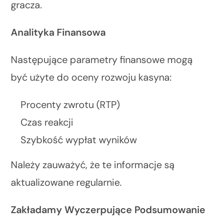
gracza.
Analityka Finansowa
Następujące parametry finansowe mogą
być użyte do oceny rozwoju kasyna:
Procenty zwrotu (RTP)
Czas reakcji
Szybkość wypłat wyników
Należy zauważyć, że te informacje są
aktualizowane regularnie.
Zakładamy Wyczerpujące Podsumowanie