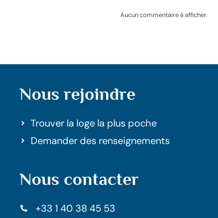
Aucun commentaire à afficher.
Nous rejoindre
Trouver la loge la plus poche
Demander des renseignements
Nous contacter
+33 1 40 38 45 53