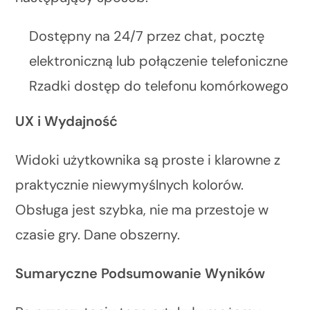
Dostępny na 24/7 przez chat, pocztę
elektroniczną lub połączenie telefoniczne
Rzadki dostęp do telefonu komórkowego
UX i Wydajność
Widoki użytkownika są proste i klarowne z
praktycznie niewymyślnych kolorów.
Obsługa jest szybka, nie ma przestoje w
czasie gry. Dane obszerny.
Sumaryczne Podsumowanie Wyników