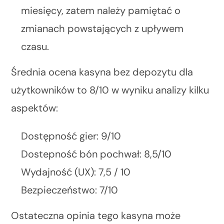
miesięcy, zatem należy pamiętać o
zmianach powstających z upływem
czasu.
Średnia ocena kasyna bez depozytu dla
użytkowników to 8/10 w wyniku analizy kilku
aspektów:
Dostępność gier: 9/10
Dostepność bón pochwał: 8,5/10
Wydajność (UX): 7,5 / 10
Bezpieczeństwo: 7/10
Ostateczna opinia tego kasyna może