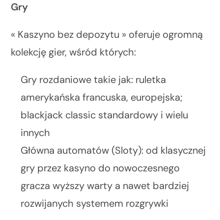
Gry
« Kaszyno bez depozytu » oferuje ogromną
kolekcję gier, wśród których:
Gry rozdaniowe takie jak: ruletka
amerykańska francuska, europejska;
blackjack classic standardowy i wielu
innych
Główna automatów (Sloty): od klasycznej
gry przez kasyno do nowoczesnego
gracza wyższy warty a nawet bardziej
rozwijanych systemem rozgrywki