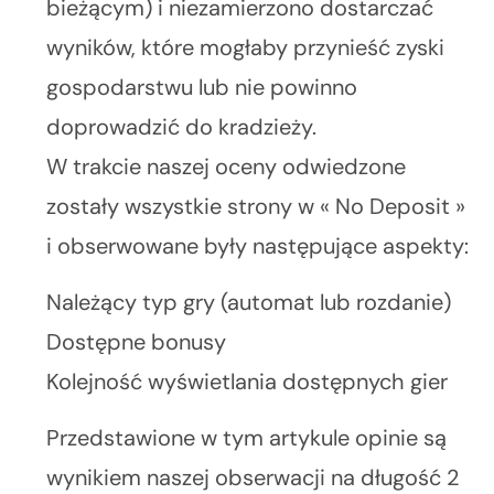
bieżącym) i niezamierzono dostarczać
wyników, które mogłaby przynieść zyski
gospodarstwu lub nie powinno
doprowadzić do kradzieży.
W trakcie naszej oceny odwiedzone
zostały wszystkie strony w « No Deposit »
i obserwowane były następujące aspekty:
Należący typ gry (automat lub rozdanie)
Dostępne bonusy
Kolejność wyświetlania dostępnych gier
Przedstawione w tym artykule opinie są
wynikiem naszej obserwacji na długość 2