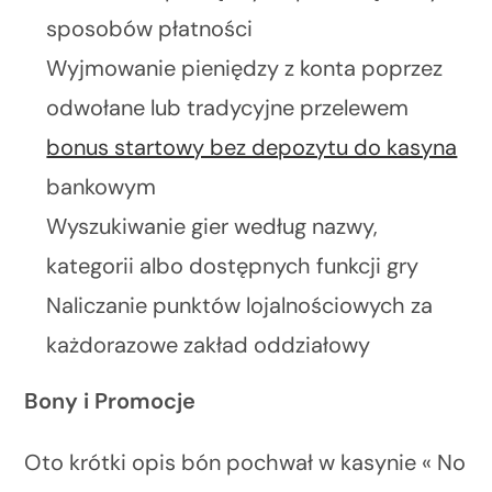
sposobów płatności
Wyjmowanie pieniędzy z konta poprzez
odwołane lub tradycyjne przelewem
bonus startowy bez depozytu do kasyna
bankowym
Wyszukiwanie gier według nazwy,
kategorii albo dostępnych funkcji gry
Naliczanie punktów lojalnościowych za
każdorazowe zakład oddziałowy
Bony i Promocje
Oto krótki opis bón pochwał w kasynie « No