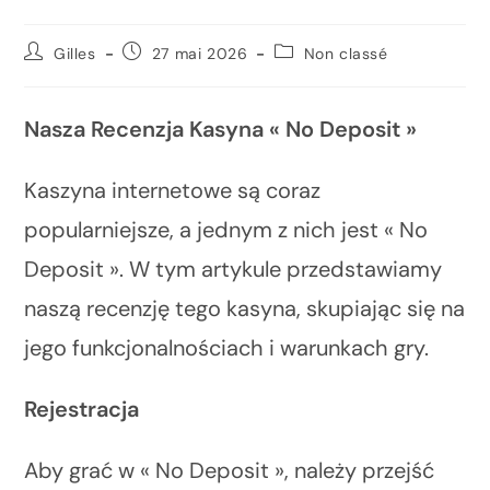
Gilles
27 mai 2026
Non classé
Nasza Recenzja Kasyna « No Deposit »
Kaszyna internetowe są coraz
popularniejsze, a jednym z nich jest « No
Deposit ». W tym artykule przedstawiamy
naszą recenzję tego kasyna, skupiając się na
jego funkcjonalnościach i warunkach gry.
Rejestracja
Aby grać w « No Deposit », należy przejść