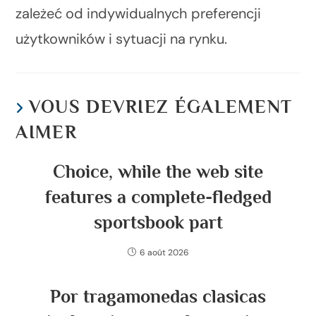
zależeć od indywidualnych preferencji
użytkowników i sytuacji na rynku.
VOUS DEVRIEZ ÉGALEMENT
AIMER
Choice, while the web site
features a complete-fledged
sportsbook part
6 août 2026
Por tragamonedas clasicas