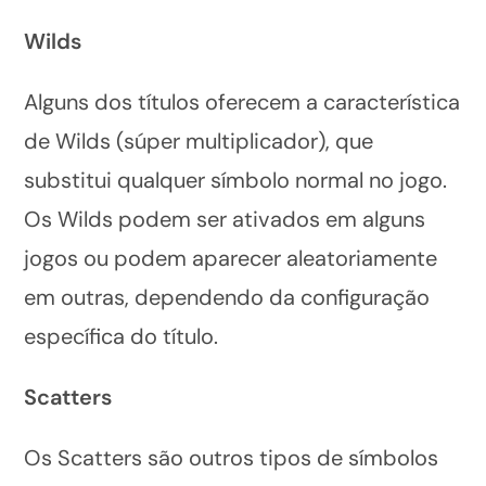
Wilds
Alguns dos títulos oferecem a característica
de Wilds (súper multiplicador), que
substitui qualquer símbolo normal no jogo.
Os Wilds podem ser ativados em alguns
jogos ou podem aparecer aleatoriamente
em outras, dependendo da configuração
específica do título.
Scatters
Os Scatters são outros tipos de símbolos