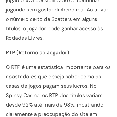
jogadores a possibilidade de continuar
jogando sem gastar dinheiro real. Ao ativar
o número certo de Scatters em alguns
títulos, o jogador pode ganhar acesso às
Rodadas Livres.
RTP (Retorno ao Jogador)
O RTP é uma estatística importante para os
apostadores que deseja saber como as
casas de jogos pagam seus lucros. No
Spinsy Casino, os RTP dos títulos variam
desde 92% até mais de 98%, mostrando
claramente a preocupação do site em