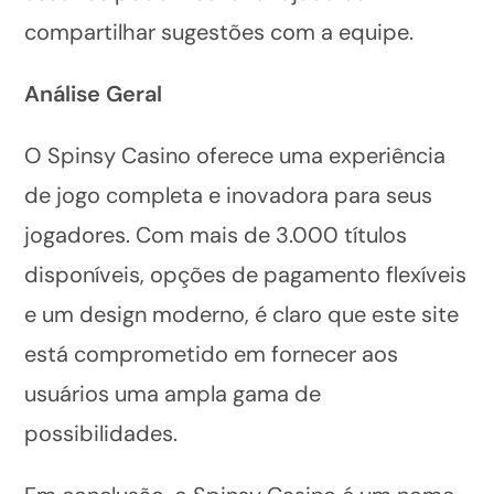
compartilhar sugestões com a equipe.
Análise Geral
O Spinsy Casino oferece uma experiência
de jogo completa e inovadora para seus
jogadores. Com mais de 3.000 títulos
disponíveis, opções de pagamento flexíveis
e um design moderno, é claro que este site
está comprometido em fornecer aos
usuários uma ampla gama de
possibilidades.