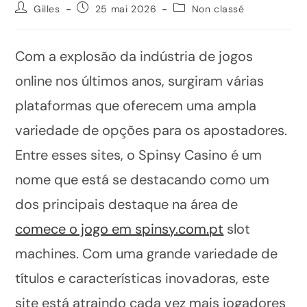
Gilles
25 mai 2026
Non classé
Com a explosão da indústria de jogos
online nos últimos anos, surgiram várias
plataformas que oferecem uma ampla
variedade de opções para os apostadores.
Entre esses sites, o Spinsy Casino é um
nome que está se destacando como um
dos principais destaque na área de
comece o jogo em spinsy.com.pt
slot
machines. Com uma grande variedade de
títulos e características inovadoras, este
site está atraindo cada vez mais jogadores