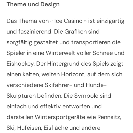
Theme und Design
Das Thema von « Ice Casino » ist einzigartig
und faszinierend. Die Grafiken sind
sorgfältig gestaltet und transportieren die
Spieler in eine Winterwelt voller Schnee und
Eishockey. Der Hintergrund des Spiels zeigt
einen kalten, weiten Horizont, auf dem sich
verschiedene Skifahrer- und Hunde-
Skulpturen befinden. Die Symbole sind
einfach und effektiv entworfen und
darstellen Wintersportgeräte wie Rennsitz,
Ski, Hufeisen, Eisfläche und andere