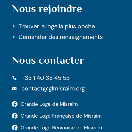
Nous rejoindre
Trouver la loge la plus poche
Demander des renseignements
Nous contacter
+33 1 40 38 45 53
contact@glmisraim.org
Grande Loge de Misraim
Grande Loge Française de Misraim
Grande Loge Béninoise de Misraim