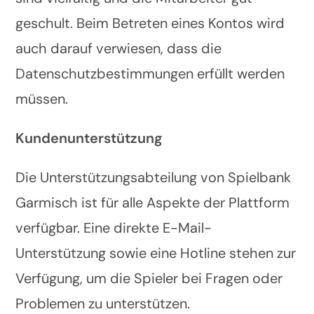
geschult. Beim Betreten eines Kontos wird
auch darauf verwiesen, dass die
Datenschutzbestimmungen erfüllt werden
müssen.
Kundenunterstützung
Die Unterstützungsabteilung von Spielbank
Garmisch ist für alle Aspekte der Plattform
verfügbar. Eine direkte E-Mail-
Unterstützung sowie eine Hotline stehen zur
Verfügung, um die Spieler bei Fragen oder
Problemen zu unterstützen.