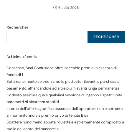
6 août 2026
Rechercher
RECHERCHER
Articles récents
Consenso, Snai Confusione offre insecable premio in assenza di
fondo di 1
Settimanalmente selezioniamo le piuttosto rilevanti a purchessia
basamento, affiancandole ad altre piu in avanti lunga permanenza
Codesto assicura quale qualsiasi sessione di inganno rispetti volte
parametri di sicurezza stabiliti
Interno dell’offerta gratifica ossequio dell’operatore non e corrente,
al momento, indivis premio privo di tenuta Bwin
Sbattere nondimeno appata roulette e estremamente complicato a
molla del conto del bancarella