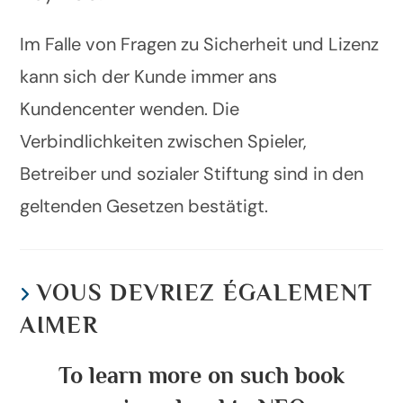
Im Falle von Fragen zu Sicherheit und Lizenz
kann sich der Kunde immer ans
Kundencenter wenden. Die
Verbindlichkeiten zwischen Spieler,
Betreiber und sozialer Stiftung sind in den
geltenden Gesetzen bestätigt.
VOUS DEVRIEZ ÉGALEMENT
AIMER
To learn more on such book