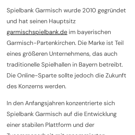
Spielbank Garmisch wurde 2010 gegründet
und hat seinen Hauptsitz
garmischspielbank.de
im bayerischen
Garmisch-Partenkirchen. Die Marke ist Teil
eines größeren Unternehmens, das auch
traditionelle Spielhallen in Bayern betreibt.
Die Online-Sparte sollte jedoch die Zukunft
des Konzerns werden.
In den Anfangsjahren konzentrierte sich
Spielbank Garmisch auf die Entwicklung
einer stabilen Plattform und der