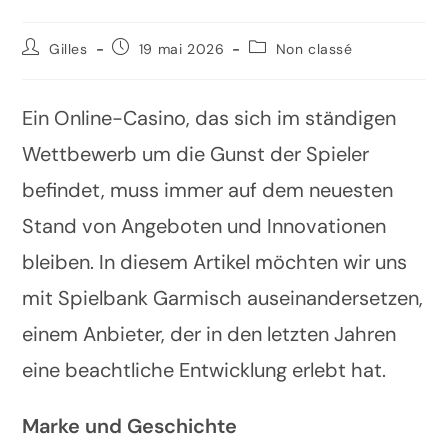
Gilles
19 mai 2026
Non classé
Ein Online-Casino, das sich im ständigen
Wettbewerb um die Gunst der Spieler
befindet, muss immer auf dem neuesten
Stand von Angeboten und Innovationen
bleiben. In diesem Artikel möchten wir uns
mit Spielbank Garmisch auseinandersetzen,
einem Anbieter, der in den letzten Jahren
eine beachtliche Entwicklung erlebt hat.
Marke und Geschichte