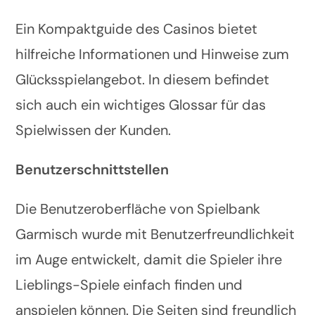
Ein Kompaktguide des Casinos bietet
hilfreiche Informationen und Hinweise zum
Glücksspielangebot. In diesem befindet
sich auch ein wichtiges Glossar für das
Spielwissen der Kunden.
Benutzerschnittstellen
Die Benutzeroberfläche von Spielbank
Garmisch wurde mit Benutzerfreundlichkeit
im Auge entwickelt, damit die Spieler ihre
Lieblings-Spiele einfach finden und
anspielen können. Die Seiten sind freundlich