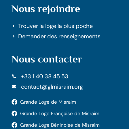
Nous rejoindre
Trouver la loge la plus poche
Demander des renseignements
Nous contacter
+33 1 40 38 45 53
contact@glmisraim.org
Grande Loge de Misraim
Grande Loge Française de Misraim
Grande Loge Béninoise de Misraim