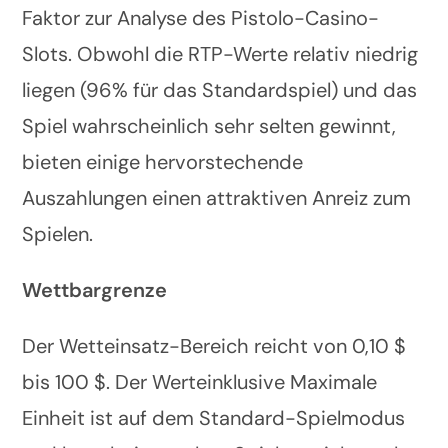
Faktor zur Analyse des Pistolo-Casino-
Slots. Obwohl die RTP-Werte relativ niedrig
liegen (96% für das Standardspiel) und das
Spiel wahrscheinlich sehr selten gewinnt,
bieten einige hervorstechende
Auszahlungen einen attraktiven Anreiz zum
Spielen.
Wettbargrenze
Der Wetteinsatz-Bereich reicht von 0,10 $
bis 100 $. Der Werteinklusive Maximale
Einheit ist auf dem Standard-Spielmodus