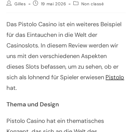
Gilles
19 mai 2026
Non classé
Das Pistolo Casino ist ein weiteres Beispiel
für das Eintauchen in die Welt der
Casinoslots. In diesem Review werden wir
uns mit den verschiedenen Aspekten
dieses Slots befassen, um zu sehen, ob er
sich als lohnend für Spieler erwiesen
Pistolo
hat.
Thema und Design
Pistolo Casino hat ein thematisches
Konzept, das sich an die Welt des