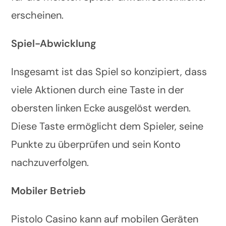
erscheinen.
Spiel-Abwicklung
Insgesamt ist das Spiel so konzipiert, dass
viele Aktionen durch eine Taste in der
obersten linken Ecke ausgelöst werden.
Diese Taste ermöglicht dem Spieler, seine
Punkte zu überprüfen und sein Konto
nachzuverfolgen.
Mobiler Betrieb
Pistolo Casino kann auf mobilen Geräten