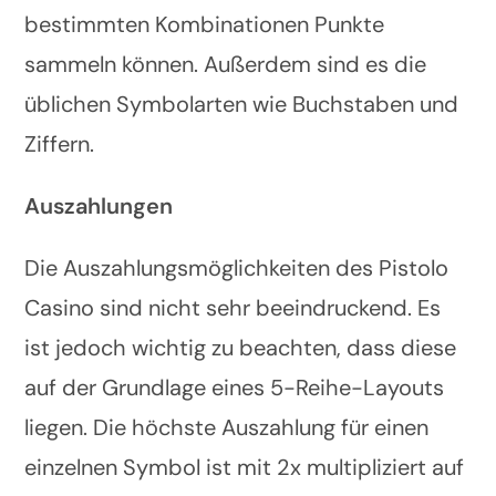
bestimmten Kombinationen Punkte
sammeln können. Außerdem sind es die
üblichen Symbolarten wie Buchstaben und
Ziffern.
Auszahlungen
Die Auszahlungsmöglichkeiten des Pistolo
Casino sind nicht sehr beeindruckend. Es
ist jedoch wichtig zu beachten, dass diese
auf der Grundlage eines 5-Reihe-Layouts
liegen. Die höchste Auszahlung für einen
einzelnen Symbol ist mit 2x multipliziert auf