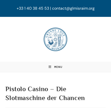
+33 1 40 38 45 53 | contact@glmisraim.org
MENU
Pistolo Casino – Die
Slotmaschine der Chancen