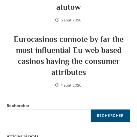
atutow
5 août 2026
Eurocasinos connote by far the
most influential Eu web based
casinos having the consumer
attributes
4 août 2026
Rechercher
RECHERCHER
Articles récents