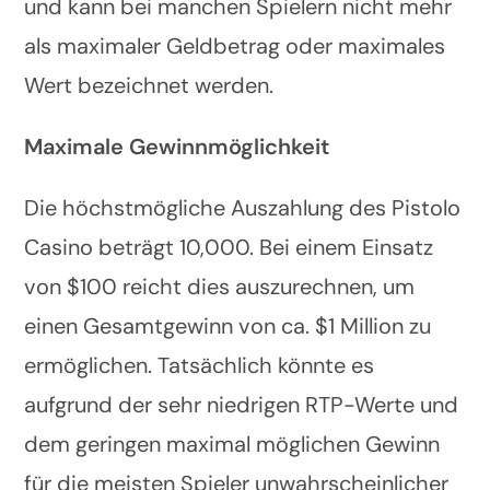
und kann bei manchen Spielern nicht mehr
als maximaler Geldbetrag oder maximales
Wert bezeichnet werden.
Maximale Gewinnmöglichkeit
Die höchstmögliche Auszahlung des Pistolo
Casino beträgt 10,000. Bei einem Einsatz
von $100 reicht dies auszurechnen, um
einen Gesamtgewinn von ca. $1 Million zu
ermöglichen. Tatsächlich könnte es
aufgrund der sehr niedrigen RTP-Werte und
dem geringen maximal möglichen Gewinn
für die meisten Spieler unwahrscheinlicher