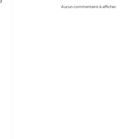
e
Aucun commentaire à afficher.