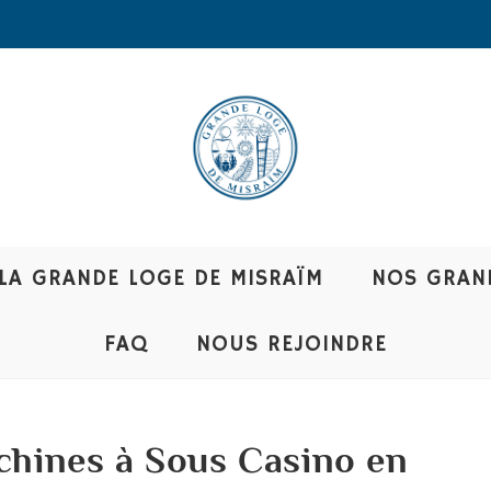
LA GRANDE LOGE DE MISRAÏM
NOS GRAN
FAQ
NOUS REJOINDRE
chines à Sous Casino en