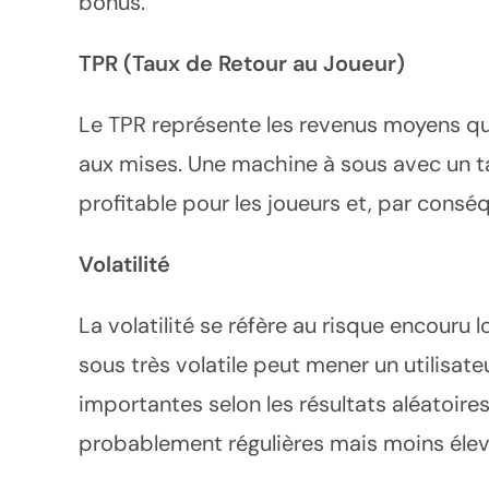
bonus.
TPR (Taux de Retour au Joueur)
Le TPR représente les revenus moyens que
aux mises. Une machine à sous avec un ta
profitable pour les joueurs et, par conséq
Volatilité
La volatilité se réfère au risque encouru
sous très volatile peut mener un utilisat
importantes selon les résultats aléatoires.
probablement régulières mais moins élev