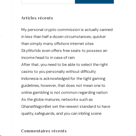
Articles récents
My personal crypto commission is actually canned
in less than half a dozen circumstances, quicker
than simply many offshore internet sites
SkyWorlds even offers free seats to possess an
income head to in case of rain
After that, you need to be able to select the right
casino to you personally without difficulty
Indonesia is acknowledged for the tight gaming
guidelines, however, that does not mean one to
online gambling is not common regarding nation
As the globe matures, networks such as
GhanaWagonBet set the newest standard to have
quality, safeguards, and you can inbling scene
Commentaires récents