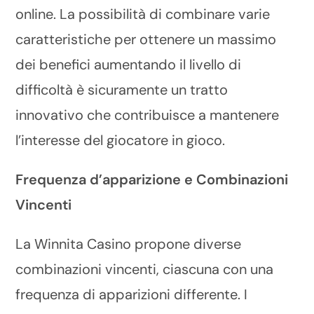
online. La possibilità di combinare varie
caratteristiche per ottenere un massimo
dei benefici aumentando il livello di
difficoltà è sicuramente un tratto
innovativo che contribuisce a mantenere
l’interesse del giocatore in gioco.
Frequenza d’apparizione e Combinazioni
Vincenti
La Winnita Casino propone diverse
combinazioni vincenti, ciascuna con una
frequenza di apparizioni differente. I