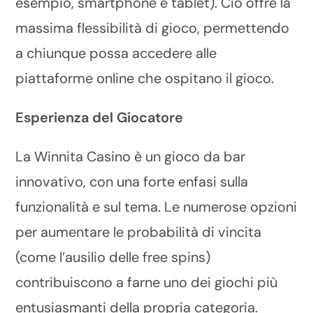
esempio, smartphone e tablet). Ciò offre la
massima flessibilità di gioco, permettendo
a chiunque possa accedere alle
piattaforme online che ospitano il gioco.
Esperienza del Giocatore
La Winnita Casino è un gioco da bar
innovativo, con una forte enfasi sulla
funzionalità e sul tema. Le numerose opzioni
per aumentare le probabilità di vincita
(come l’ausilio delle free spins)
contribuiscono a farne uno dei giochi più
entusiasmanti della propria categoria.