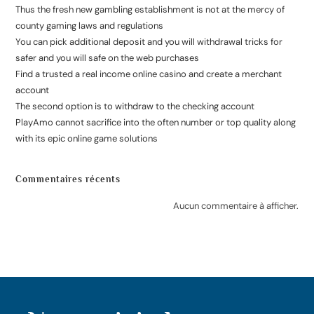
Thus the fresh new gambling establishment is not at the mercy of
county gaming laws and regulations
You can pick additional deposit and you will withdrawal tricks for
safer and you will safe on the web purchases
Find a trusted a real income online casino and create a merchant
account
The second option is to withdraw to the checking account
PlayAmo cannot sacrifice into the often number or top quality along
with its epic online game solutions
Commentaires récents
Aucun commentaire à afficher.