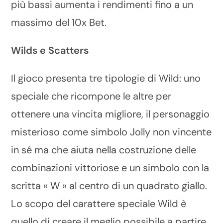
più bassi aumenta i rendimenti fino a un
massimo del 10x Bet.
Wilds e Scatters
Il gioco presenta tre tipologie di Wild: uno
speciale che ricompone le altre per
ottenere una vincita migliore, il personaggio
misterioso come simbolo Jolly non vincente
in sé ma che aiuta nella costruzione delle
combinazioni vittoriose e un simbolo con la
scritta « W » al centro di un quadrato giallo.
Lo scopo del carattere speciale Wild è
quello di creare il meglio possibile a partire