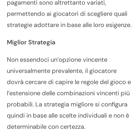
pagamenti sono altrettanto variati,
permettendo ai giocatori di scegliere quali
strategie adottare in base alle loro esigenze.
Miglior Strategia
Non essendoci un’opzione vincente
universalmente prevalente, il giocatore
dovrà cercare di capire le regole del gioco e
l’estensione delle combinazioni vincenti più
probabili. La strategia migliore si configura
quindi in base alle scelte individuali e non è
determinabile con certezza.