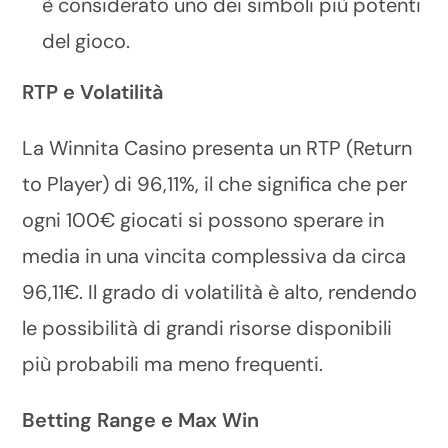
è considerato uno dei simboli più potenti
del gioco.
RTP e Volatilità
La Winnita Casino presenta un RTP (Return
to Player) di 96,11%, il che significa che per
ogni 100€ giocati si possono sperare in
media in una vincita complessiva da circa
96,11€. Il grado di volatilità è alto, rendendo
le possibilità di grandi risorse disponibili
più probabili ma meno frequenti.
Betting Range e Max Win