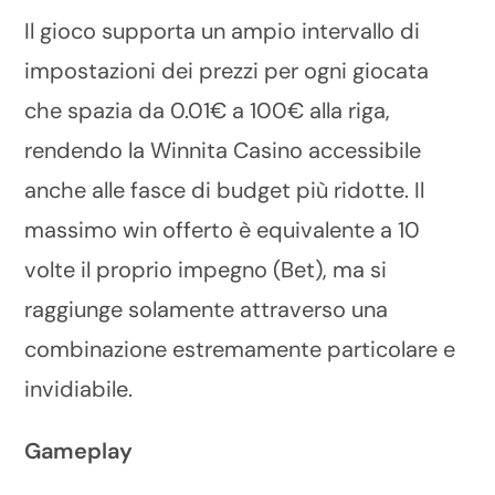
Il gioco supporta un ampio intervallo di
impostazioni dei prezzi per ogni giocata
che spazia da 0.01€ a 100€ alla riga,
rendendo la Winnita Casino accessibile
anche alle fasce di budget più ridotte. Il
massimo win offerto è equivalente a 10
volte il proprio impegno (Bet), ma si
raggiunge solamente attraverso una
combinazione estremamente particolare e
invidiabile.
Gameplay