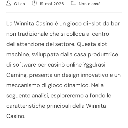
Gilles
19 mai 2026
Non classé
La Winnita Casino è un gioco di-slot da bar
non tradizionale che si colloca al centro
dell’attenzione del settore. Questa slot
machine, sviluppata dalla casa produttrice
di software per casinò online Yggdrasil
Gaming, presenta un design innovativo e un
meccanismo di gioco dinamico. Nella
seguente analisi, esploreremo a fondo le
caratteristiche principali della Winnita
Casino.