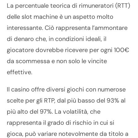
La percentuale teorica di rimuneratori (RTT)
delle slot machine è un aspetto molto
interessante. Ciò rappresenta l’ammontare
di denaro che, in condizioni ideali, il
giocatore dovrebbe ricevere per ogni 100€
da scommessa e non solo le vincite
effettive.
Il casino offre diversi giochi con numerose
scelte per gli RTP, dal più basso del 93% al
più alto del 97%. La volatilità, che
rappresenta il grado di rischio in cui si
gioca, può variare notevolmente da titolo a