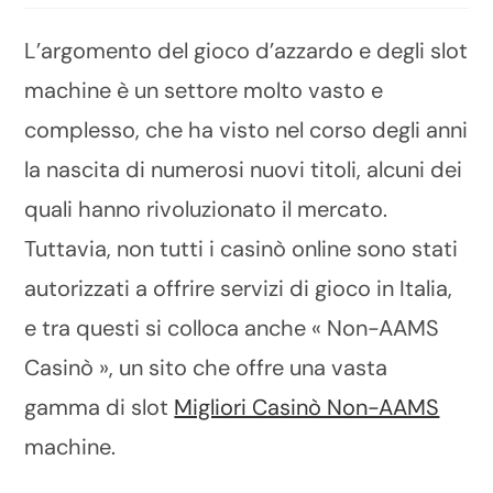
L’argomento del gioco d’azzardo e degli slot
machine è un settore molto vasto e
complesso, che ha visto nel corso degli anni
la nascita di numerosi nuovi titoli, alcuni dei
quali hanno rivoluzionato il mercato.
Tuttavia, non tutti i casinò online sono stati
autorizzati a offrire servizi di gioco in Italia,
e tra questi si colloca anche « Non-AAMS
Casinò », un sito che offre una vasta
gamma di slot
Migliori Casinò Non-AAMS
machine.