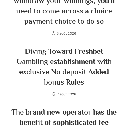
withdraw your winnings, you’ll
need to come across a choice
payment choice to do so
8 août 2026
Diving Toward Freshbet
Gambling establishment with
exclusive No deposit Added
bonus Rules
7 août 2026
The brand new operator has the
benefit of sophisticated fee