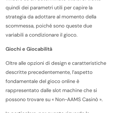
quindi dei parametri utili per capire la
strategia da adottare al momento della
scommessa, poiché sono queste due
variabili a condizionare il gioco.
Giochi e Giocabilità
Oltre alle opzioni di design e caratteristiche
descritte precedentemente, l’aspetto
fondamentale del gioco online è
rappresentato dalle slot machine che si
possono trovare su « Non-AAMS Casinò ».