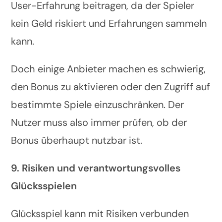
User-Erfahrung beitragen, da der Spieler
kein Geld riskiert und Erfahrungen sammeln
kann.
Doch einige Anbieter machen es schwierig,
den Bonus zu aktivieren oder den Zugriff auf
bestimmte Spiele einzuschränken. Der
Nutzer muss also immer prüfen, ob der
Bonus überhaupt nutzbar ist.
9. Risiken und verantwortungsvolles
Glücksspielen
Glücksspiel kann mit Risiken verbunden