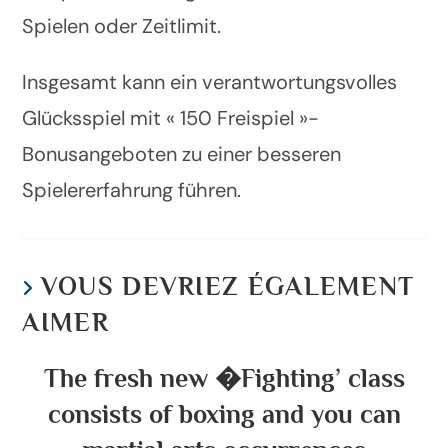
Spielen oder Zeitlimit.
Insgesamt kann ein verantwortungsvolles
Glücksspiel mit « 150 Freispiel »-
Bonusangeboten zu einer besseren
Spielererfahrung führen.
VOUS DEVRIEZ ÉGALEMENT
AIMER
The fresh new �Fighting’ class
consists of boxing and you can