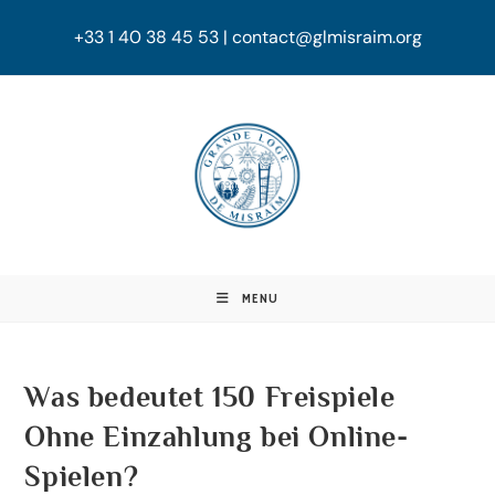
+33 1 40 38 45 53 | contact@glmisraim.org
MENU
Was bedeutet 150 Freispiele
Ohne Einzahlung bei Online-
Spielen?