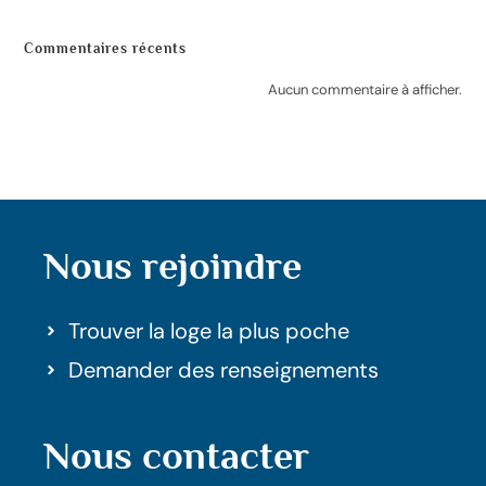
Commentaires récents
Aucun commentaire à afficher.
Nous rejoindre
Trouver la loge la plus poche
Demander des renseignements
Nous contacter