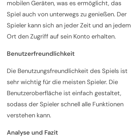
mobilen Geräten, was es ermöglicht, das
Spiel auch von unterwegs zu genießen. Der
Spieler kann sich an jeder Zeit und an jedem
Ort den Zugriff auf sein Konto erhalten.
Benutzerfreundlichkeit
Die Benutzungsfreundlichkeit des Spiels ist
sehr wichtig für die meisten Spieler. Die
Benutzeroberfläche ist einfach gestaltet,
sodass der Spieler schnell alle Funktionen
verstehen kann.
Analyse und Fazit