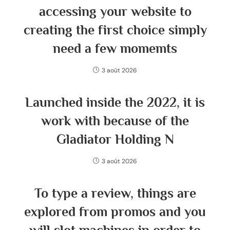
accessing your website to
creating the first choice simply
need a few momemts
3 août 2026
Launched inside the 2022, it is
work with because of the
Gladiator Holding N
3 août 2026
To type a review, things are
explored from promos and you