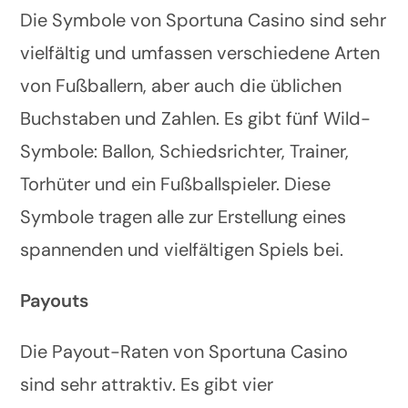
Die Symbole von Sportuna Casino sind sehr
vielfältig und umfassen verschiedene Arten
von Fußballern, aber auch die üblichen
Buchstaben und Zahlen. Es gibt fünf Wild-
Symbole: Ballon, Schiedsrichter, Trainer,
Torhüter und ein Fußballspieler. Diese
Symbole tragen alle zur Erstellung eines
spannenden und vielfältigen Spiels bei.
Payouts
Die Payout-Raten von Sportuna Casino
sind sehr attraktiv. Es gibt vier