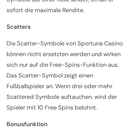
sofort die maximale Rendite.
Scatters
Die Scatter-Symbole von Sportuna Casino
können nicht ersetzten werden und wirken
sich nur auf die Free-Spins-Funktion aus.
Das Scatter-Symbol zeigt einen
Fußballspieler an. Wenn drei oder mehr
Scattered Symbole auftauchen, wird der
Spieler mit 10 Free Spins belohnt.
Bonusfunktion