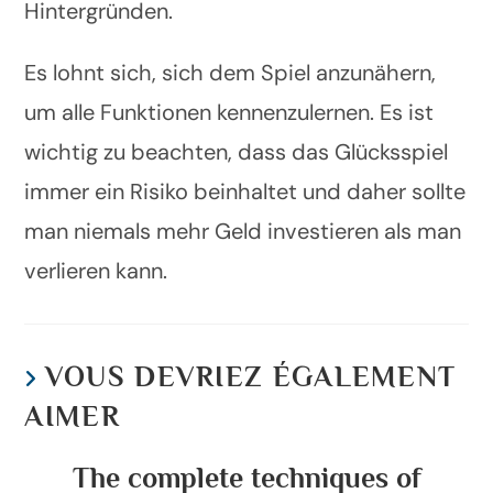
Hintergründen.
Es lohnt sich, sich dem Spiel anzunähern,
um alle Funktionen kennenzulernen. Es ist
wichtig zu beachten, dass das Glücksspiel
immer ein Risiko beinhaltet und daher sollte
man niemals mehr Geld investieren als man
verlieren kann.
VOUS DEVRIEZ ÉGALEMENT
AIMER
The complete techniques of