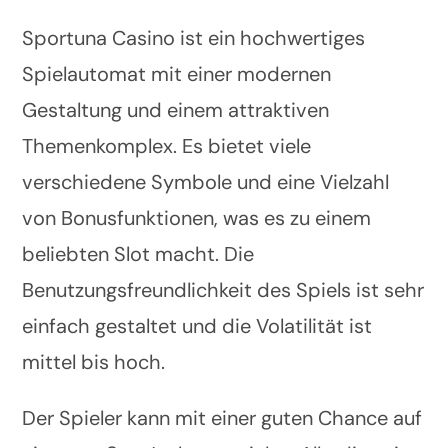
Sportuna Casino ist ein hochwertiges
Spielautomat mit einer modernen
Gestaltung und einem attraktiven
Themenkomplex. Es bietet viele
verschiedene Symbole und eine Vielzahl
von Bonusfunktionen, was es zu einem
beliebten Slot macht. Die
Benutzungsfreundlichkeit des Spiels ist sehr
einfach gestaltet und die Volatilität ist
mittel bis hoch.
Der Spieler kann mit einer guten Chance auf