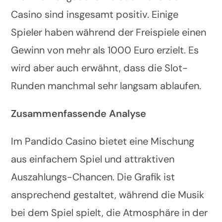
Casino sind insgesamt positiv. Einige
Spieler haben während der Freispiele einen
Gewinn von mehr als 1000 Euro erzielt. Es
wird aber auch erwähnt, dass die Slot-
Runden manchmal sehr langsam ablaufen.
Zusammenfassende Analyse
Im Pandido Casino bietet eine Mischung
aus einfachem Spiel und attraktiven
Auszahlungs-Chancen. Die Grafik ist
ansprechend gestaltet, während die Musik
bei dem Spiel spielt, die Atmosphäre in der