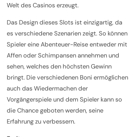
Welt des Casinos erzeugt.
Das Design dieses Slots ist einzigartig, da
es verschiedene Szenarien zeigt. So können
Spieler eine Abenteuer-Reise entweder mit
Affen oder Schimpansen annehmen und
sehen, welches den höchsten Gewinn
bringt. Die verschiedenen Boni ermöglichen
auch das Wiedermachen der
Vorgängerspiele und dem Spieler kann so
die Chance geboten werden, seine
Erfahrung zu verbessern.