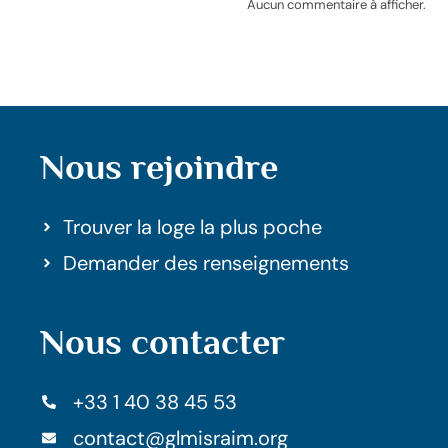
Aucun commentaire à afficher.
Nous rejoindre
Trouver la loge la plus poche
Demander des renseignements
Nous contacter
+33 1 40 38 45 53
contact@glmisraim.org