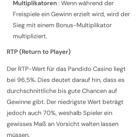
Multiplikatoren
: Wenn während der
Freispiele ein Gewinn erzielt wird, wird der
Sieg mit einem Bonus-Multiplikator
multipliziert.
RTP (Return to Player)
Der RTP-Wert für das Pandido Casino liegt
bei 96,5%. Dies deutet darauf hin, dass es
durchschnittliche bis gute Chancen auf
Gewinne gibt. Der niedrigste Wert beträgt
jedoch auch 70%, weshalb Spieler ein
gewisses Maß an Vorsicht walten lassen
müssen.