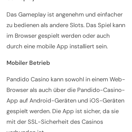
Das Gameplay ist angenehm und einfacher
zu bedienen als andere Slots. Das Spiel kann
im Browser gespielt werden oder auch
durch eine mobile App installiert sein.
Mobiler Betrieb
Pandido Casino kann sowohl in einem Web-
Browser als auch über die Pandido-Casino-
App auf Android-Geräten und iOS-Geräten
gespielt werden. Die App ist sicher, da sie
mit der SSL-Sicherheit des Casinos