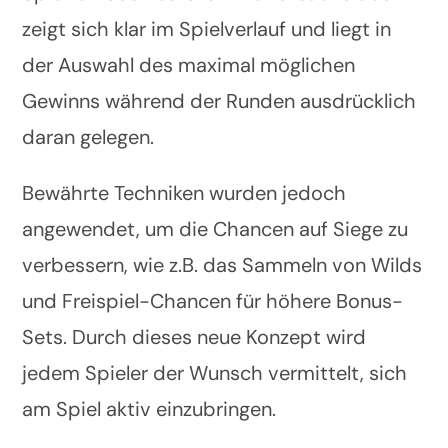
zeigt sich klar im Spielverlauf und liegt in
der Auswahl des maximal möglichen
Gewinns während der Runden ausdrücklich
daran gelegen.
Bewährte Techniken wurden jedoch
angewendet, um die Chancen auf Siege zu
verbessern, wie z.B. das Sammeln von Wilds
und Freispiel-Chancen für höhere Bonus-
Sets. Durch dieses neue Konzept wird
jedem Spieler der Wunsch vermittelt, sich
am Spiel aktiv einzubringen.