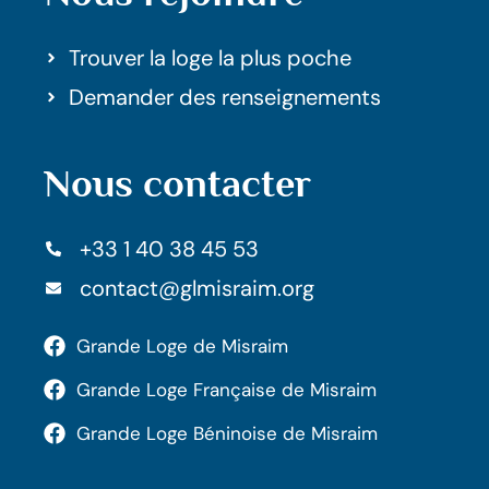
Trouver la loge la plus poche
Demander des renseignements
Nous contacter
+33 1 40 38 45 53
contact@glmisraim.org
Grande Loge de Misraim
Grande Loge Française de Misraim
Grande Loge Béninoise de Misraim