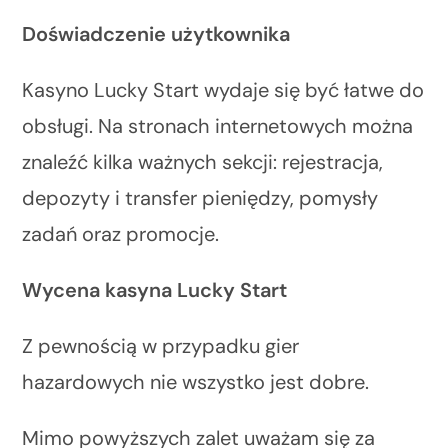
Doświadczenie użytkownika
Kasyno Lucky Start wydaje się być łatwe do
obsługi. Na stronach internetowych można
znaleźć kilka ważnych sekcji: rejestracja,
depozyty i transfer pieniędzy, pomysły
zadań oraz promocje.
Wycena kasyna Lucky Start
Z pewnością w przypadku gier
hazardowych nie wszystko jest dobre.
Mimo powyższych zalet uważam się za