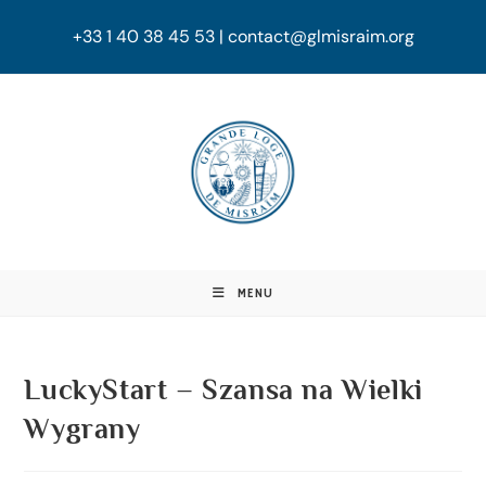
+33 1 40 38 45 53 | contact@glmisraim.org
MENU
LuckyStart – Szansa na Wielki
Wygrany