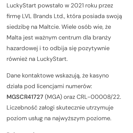
LuckyStart powstało w 2021 roku przez
firmę LVL Brands Ltd., która posiada swoją
siedzibę na Maltcie. Wiele osób wie, że
Malta jest ważnym centrum dla branży
hazardowej i to odbija się pozytywnie
również na LuckyStart.
Dane kontaktowe wskazują, że kasyno
działa pod licencjami numerów:
MGSCR41727
(MGA) oraz CRL-00008/22.
Liczebność załogi skutecznie utrzymuje
poziom usług na najwyższym poziome.