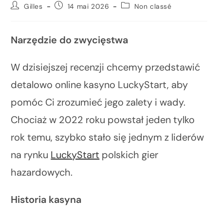
Gilles
14 mai 2026
Non classé
Narzędzie do zwycięstwa
W dzisiejszej recenzji chcemy przedstawić
detalowo online kasyno LuckyStart, aby
pomóc Ci zrozumieć jego zalety i wady.
Chociaż w 2022 roku powstał jeden tylko
rok temu, szybko stało się jednym z liderów
na rynku
LuckyStart
polskich gier
hazardowych.
Historia kasyna