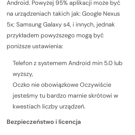
Android. Powyżej 95% aplikacji może być
na urządzeniach takich jak: Google Nexus
5x; Samsung Galaxy s4, i innych, jednak
przykładem powyższego mogą być
poniższe ustawienia:
Telefon z systemem Android min 5.0 lub
wyższy,
Oczko nie obowiązkowe Oczywiście
jesteśmy tu bardzo marnie skrótowi w
kwestiach liczby urządzeń.
Bezpieczeństwo i licencja