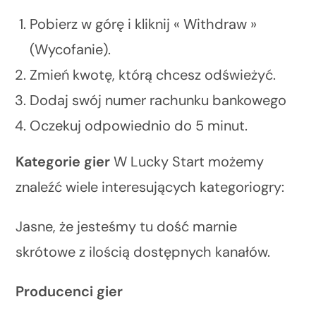
Pobierz w górę i kliknij « Withdraw »
(Wycofanie).
Zmień kwotę, którą chcesz odświeżyć.
Dodaj swój numer rachunku bankowego
Oczekuj odpowiednio do 5 minut.
Kategorie gier
W Lucky Start możemy
znaleźć wiele interesujących kategoriogry:
Jasne, że jesteśmy tu dość marnie
skrótowe z ilością dostępnych kanałów.
Producenci gier