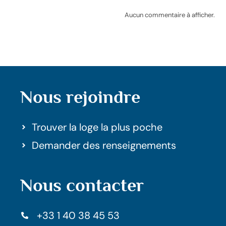
Aucun commentaire à afficher.
Nous rejoindre
Trouver la loge la plus poche
Demander des renseignements
Nous contacter
+33 1 40 38 45 53