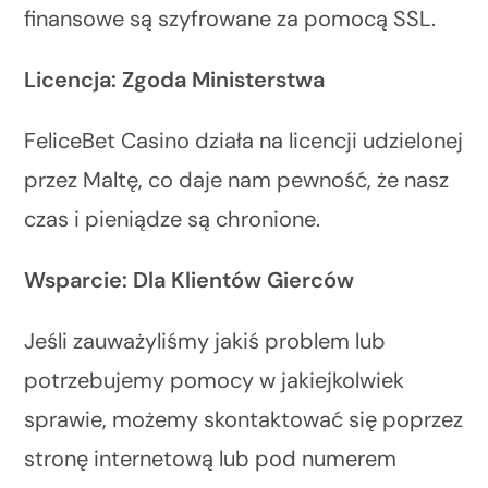
finansowe są szyfrowane za pomocą SSL.
Licencja: Zgoda Ministerstwa
FeliceBet Casino działa na licencji udzielonej
przez Maltę, co daje nam pewność, że nasz
czas i pieniądze są chronione.
Wsparcie: Dla Klientów Gierców
Jeśli zauważyliśmy jakiś problem lub
potrzebujemy pomocy w jakiejkolwiek
sprawie, możemy skontaktować się poprzez
stronę internetową lub pod numerem