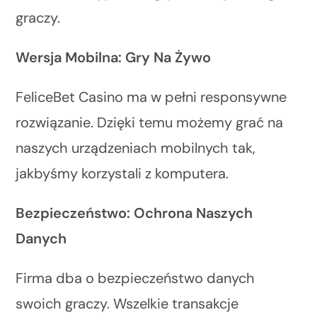
graczy.
Wersja Mobilna: Gry Na Żywo
FeliceBet Casino ma w pełni responsywne
rozwiązanie. Dzięki temu możemy grać na
naszych urządzeniach mobilnych tak,
jakbyśmy korzystali z komputera.
Bezpieczeństwo: Ochrona Naszych
Danych
Firma dba o bezpieczeństwo danych
swoich graczy. Wszelkie transakcje