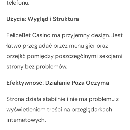
telefonu.
Użycia: Wygląd i Struktura
FeliceBet Casino ma przyjemny design. Jest
łatwo przegladać przez menu gier oraz
przejść pomiędzy poszczególnymi sekcjami
strony bez problemów.
Efektywność: Działanie Poza Oczyma
Strona działa stabilnie i nie ma problemu z
wyświetleniem treści na przeglądarkach
internetowych.