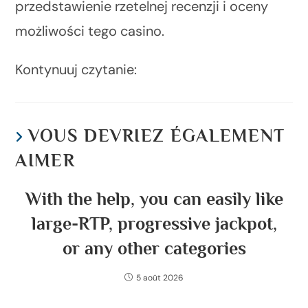
przedstawienie rzetelnej recenzji i oceny
możliwości tego casino.
Kontynuuj czytanie:
VOUS DEVRIEZ ÉGALEMENT
AIMER
With the help, you can easily like
large-RTP, progressive jackpot,
or any other categories
5 août 2026