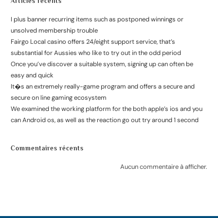
Articles récents
I plus banner recurring items such as postponed winnings or
unsolved membership trouble
Fairgo Local casino offers 24/eight support service, that’s
substantial for Aussies who like to try out in the odd period
Once you’ve discover a suitable system, signing up can often be
easy and quick
It�s an extremely really-game program and offers a secure and
secure on line gaming ecosystem
We examined the working platform for the both apple’s ios and you
can Android os, as well as the reaction go out try around 1 second
Commentaires récents
Aucun commentaire à afficher.