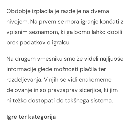
Obdobje izplacila je razdelje na dvema
nivojem. Na prvem se mora igranje končati z
vpisnim seznamom, ki ga bomo lahko dobili
prek podatkov o igralcu.
Na drugem vmesniku smo že videli najljubše
informacije glede možnosti plačila ter
razdeljevanja. V njih se vidi enakomerne
delovanje in so pravzaprav sicerjice, ki jim
ni težko dostopati do takšnega sistema.
Igre ter kategorija