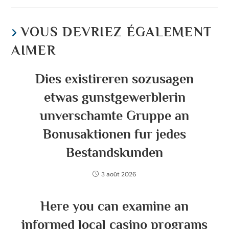
VOUS DEVRIEZ ÉGALEMENT
AIMER
Dies existireren sozusagen
etwas gunstgewerblerin
unverschamte Gruppe an
Bonusaktionen fur jedes
Bestandskunden
3 août 2026
Here you can examine an
informed local casino programs