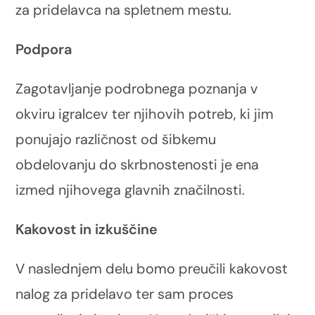
za pridelavca na spletnem mestu.
Podpora
Zagotavljanje podrobnega poznanja v
okviru igralcev ter njihovih potreb, ki jim
ponujajo različnost od šibkemu
obdelovanju do skrbnostenosti je ena
izmed njihovega glavnih značilnosti.
Kakovost in izkuščine
V naslednjem delu bomo preučili kakovost
nalog za pridelavo ter sam proces