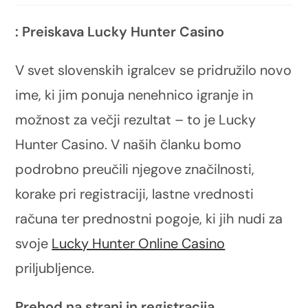
: Preiskava Lucky Hunter Casino
V svet slovenskih igralcev se pridružilo novo
ime, ki jim ponuja nenehnico igranje in
možnost za večji rezultat – to je Lucky
Hunter Casino. V naših članku bomo
podrobno preučili njegove značilnosti,
korake pri registraciji, lastne vrednosti
računa ter prednostni pogoje, ki jih nudi za
svoje
Lucky Hunter Online Casino
priljubljence.
Prehod na strani in registracija