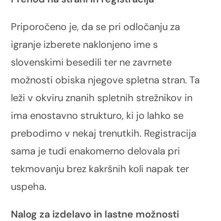
Priporočeno je, da se pri odločanju za
igranje izberete naklonjeno ime s
slovenskimi besedili ter ne zavrnete
možnosti obiska njegove spletna stran. Ta
leži v okviru znanih spletnih strežnikov in
ima enostavno strukturo, ki jo lahko se
prebodimo v nekaj trenutkih. Registracija
sama je tudi enakomerno delovala pri
tekmovanju brez kakršnih koli napak ter
uspeha.
Nalog za izdelavo in lastne možnosti