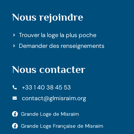
Nous rejoindre
Trouver la loge la plus poche
Demander des renseignements
Nous contacter
+33 1 40 38 45 53
contact@glmisraim.org
Grande Loge de Misraim
Grande Loge Française de Misraim