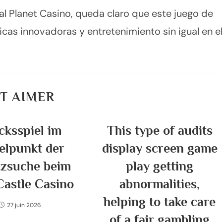
oyal Planet Casino, queda claro que este juego de
cas innovadoras y entretenimiento sin igual en e
T AIMER
cksspiel im
This type of audits
elpunkt der
display screen game
tzsuche beim
play getting
Castle Casino
abnormalities,
helping to take care
27 juin 2026
of a fair gambling