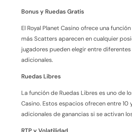
Bonus y Ruedas Gratis
El Royal Planet Casino ofrece una funci
más Scatters aparecen en cualquier posic
jugadores pueden elegir entre diferentes
adicionales.
Ruedas Libres
La función de Ruedas Libres es uno de l
Casino. Estos espacios ofrecen entre 10 
adicionales de ganancias si se activan l
RTP y Volatilidad