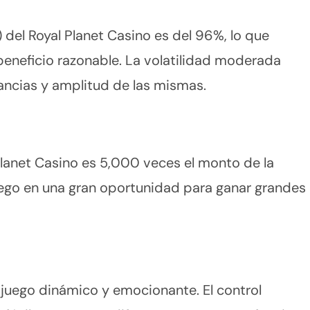
 del Royal Planet Casino es del 96%, lo que
 beneficio razonable. La volatilidad moderada
nancias y amplitud de las mismas.
Planet Casino es 5,000 veces el monto de la
 juego en una gran oportunidad para ganar grandes
e juego dinámico y emocionante. El control