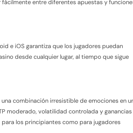
r fácilmente entre diferentes apuestas y funcione
oid e iOS garantiza que los jugadores puedan
Casino desde cualquier lugar, al tiempo que sigue
e una combinación irresistible de emociones en u
TP moderado, volatilidad controlada y ganancias
 para los principiantes como para jugadores