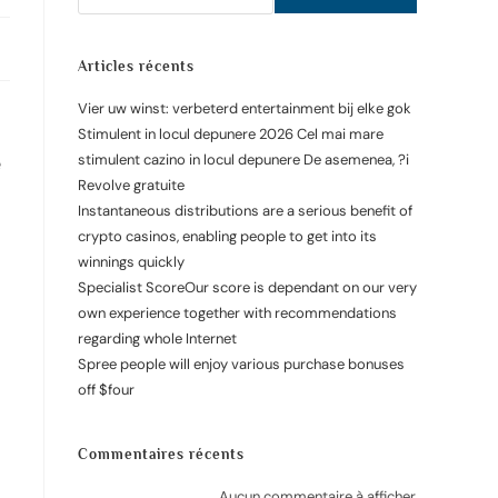
Articles récents
Vier uw winst: verbeterd entertainment bij elke gok
Stimulent in locul depunere 2026 Cel mai mare
e
stimulent cazino in locul depunere De asemenea, ?i
Revolve gratuite
Instantaneous distributions are a serious benefit of
crypto casinos, enabling people to get into its
winnings quickly
Specialist ScoreOur score is dependant on our very
own experience together with recommendations
regarding whole Internet
Spree people will enjoy various purchase bonuses
off $four
Commentaires récents
Aucun commentaire à afficher.