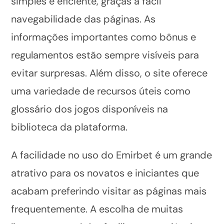
simples e eficiente, graças à fácil
navegabilidade das páginas. As
informações importantes como bônus e
regulamentos estão sempre visíveis para
evitar surpresas. Além disso, o site oferece
uma variedade de recursos úteis como
glossário dos jogos disponíveis na
biblioteca da plataforma.
A facilidade no uso do Emirbet é um grande
atrativo para os novatos e iniciantes que
acabam preferindo visitar as páginas mais
frequentemente. A escolha de muitas