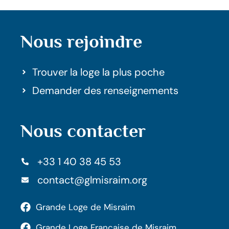
Nous rejoindre
Trouver la loge la plus poche
Demander des renseignements
Nous contacter
+33 1 40 38 45 53
contact@glmisraim.org
Grande Loge de Misraim
Grande Loge Française de Misraim