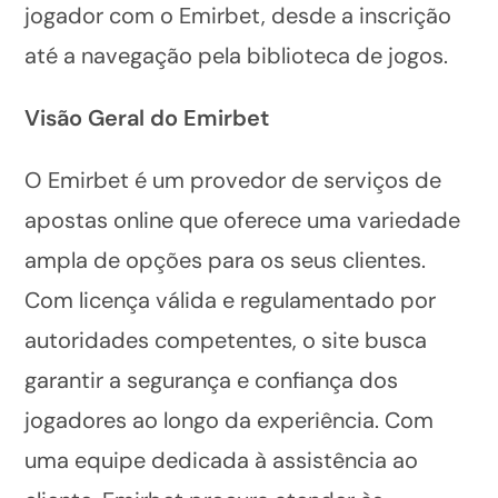
jogador com o Emirbet, desde a inscrição
até a navegação pela biblioteca de jogos.
Visão Geral do Emirbet
O Emirbet é um provedor de serviços de
apostas online que oferece uma variedade
ampla de opções para os seus clientes.
Com licença válida e regulamentado por
autoridades competentes, o site busca
garantir a segurança e confiança dos
jogadores ao longo da experiência. Com
uma equipe dedicada à assistência ao