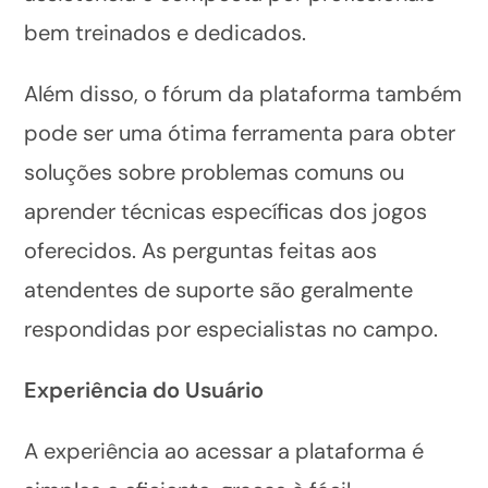
bem treinados e dedicados.
Além disso, o fórum da plataforma também
pode ser uma ótima ferramenta para obter
soluções sobre problemas comuns ou
aprender técnicas específicas dos jogos
oferecidos. As perguntas feitas aos
atendentes de suporte são geralmente
respondidas por especialistas no campo.
Experiência do Usuário
A experiência ao acessar a plataforma é