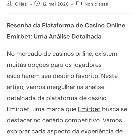
Gilles
12 mai 2026
Non classé
Resenha da Plataforma de Casino Online
Emirbet: Uma Análise Detalhada
No mercado de casinos online, existem
muitas opções para os jogadores
escolherem seu destino favorito. Neste
artigo, vamos mergulhar na análise
detalhada da plataforma de casino
Emirbet, uma marca que
Emirbet
busca se
destacar no cenário competitivo. Vamos
explorar cada aspecto da experiência de