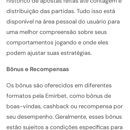
histórico de apostas feitas até contagem e
distribuição das partidas. Tudo isso está
disponível na área pessoal do usuário para
uma melhor compreensão sobre seus
comportamentos jogando e onde eles
podem ajustar suas estratégias.
Bônus e Recompensas
Os bônus são oferecidos em diferentes
formatos pela Emirbet, como bônus de
boas-vindas, cashback ou recompensa por
seu desempenho. Geralmente, esses bônus
estão sujeitos a condições específicas para