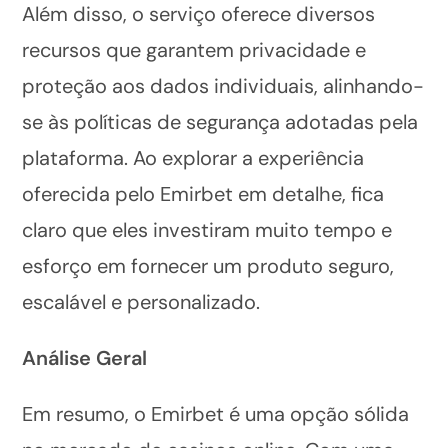
Além disso, o serviço oferece diversos
recursos que garantem privacidade e
proteção aos dados individuais, alinhando-
se às políticas de segurança adotadas pela
plataforma. Ao explorar a experiência
oferecida pelo Emirbet em detalhe, fica
claro que eles investiram muito tempo e
esforço em fornecer um produto seguro,
escalável e personalizado.
Análise Geral
Em resumo, o Emirbet é uma opção sólida