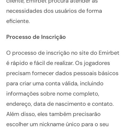
cliente, Emirbet procura atender às
necessidades dos usuários de forma
eficiente.
Processo de Inscrição
O processo de inscrição no site do Emirbet
é rápido e fácil de realizar. Os jogadores
precisam fornecer dados pessoais básicos
para criar uma conta válida, incluindo
informações sobre nome completo,
endereço, data de nascimento e contato.
Além disso, eles também precisarão
escolher um nickname único para o seu