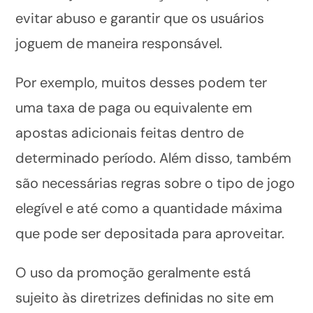
evitar abuso e garantir que os usuários
joguem de maneira responsável.
Por exemplo, muitos desses podem ter
uma taxa de paga ou equivalente em
apostas adicionais feitas dentro de
determinado período. Além disso, também
são necessárias regras sobre o tipo de jogo
elegível e até como a quantidade máxima
que pode ser depositada para aproveitar.
O uso da promoção geralmente está
sujeito às diretrizes definidas no site em