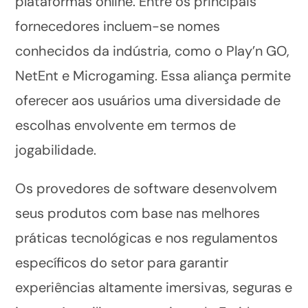
plataformas online. Entre os principais
fornecedores incluem-se nomes
conhecidos da indústria, como o Play’n GO,
NetEnt e Microgaming. Essa aliança permite
oferecer aos usuários uma diversidade de
escolhas envolvente em termos de
jogabilidade.
Os provedores de software desenvolvem
seus produtos com base nas melhores
práticas tecnológicas e nos regulamentos
específicos do setor para garantir
experiências altamente imersivas, seguras e