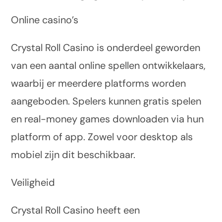
Online casino’s
Crystal Roll Casino is onderdeel geworden
van een aantal online spellen ontwikkelaars,
waarbij er meerdere platforms worden
aangeboden. Spelers kunnen gratis spelen
en real-money games downloaden via hun
platform of app. Zowel voor desktop als
mobiel zijn dit beschikbaar.
Veiligheid
Crystal Roll Casino heeft een