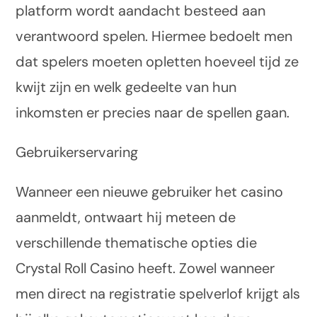
platform wordt aandacht besteed aan
verantwoord spelen. Hiermee bedoelt men
dat spelers moeten opletten hoeveel tijd ze
kwijt zijn en welk gedeelte van hun
inkomsten er precies naar de spellen gaan.
Gebruikerservaring
Wanneer een nieuwe gebruiker het casino
aanmeldt, ontwaart hij meteen de
verschillende thematische opties die
Crystal Roll Casino heeft. Zowel wanneer
men direct na registratie spelverlof krijgt als