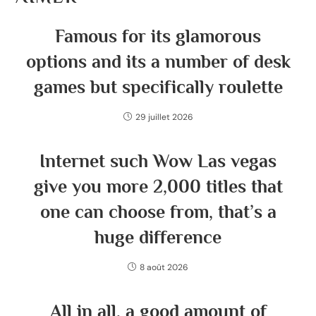
Famous for its glamorous
options and its a number of desk
games but specifically roulette
29 juillet 2026
Internet such Wow Las vegas
give you more 2,000 titles that
one can choose from, that’s a
huge difference
8 août 2026
All in all, a good amount of