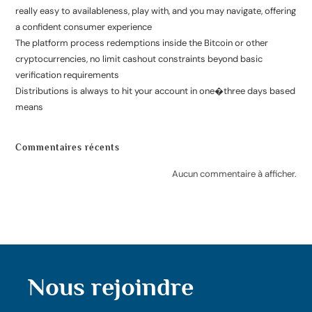
really easy to availableness, play with, and you may navigate, offering
a confident consumer experience
The platform process redemptions inside the Bitcoin or other
cryptocurrencies, no limit cashout constraints beyond basic
verification requirements
Distributions is always to hit your account in one�three days based
means
Commentaires récents
Aucun commentaire à afficher.
Nous rejoindre