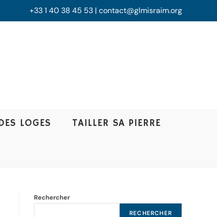
+33 1 40 38 45 53 | contact@glmisraim.org
DES LOGES
TAILLER SA PIERRE
Rechercher
RECHERCHER