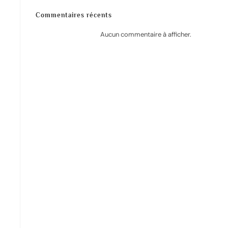
Commentaires récents
Aucun commentaire à afficher.