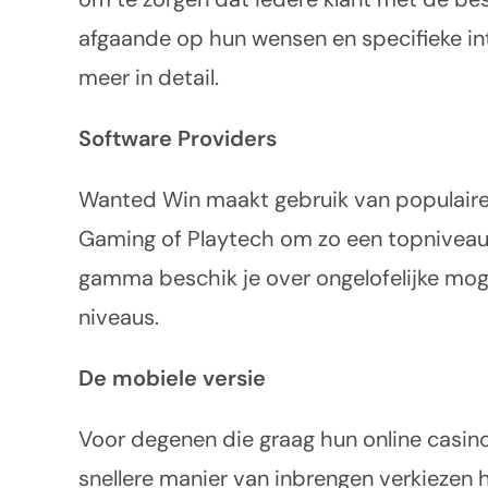
afgaande op hun wensen en specifieke in
meer in detail.
Software Providers
Wanted Win maakt gebruik van populaire
Gaming of Playtech om zo een topniveau 
gamma beschik je over ongelofelijke mog
niveaus.
De mobiele versie
Voor degenen die graag hun online casin
snellere manier van inbrengen verkiezen 