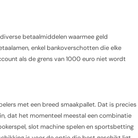
r diverse betaalmiddelen waarmee geld
etaalamen, enkel bankoverschotten die elke
count als de grens van 1000 euro niet wordt
spelers met een breed smaakpallet. Dat is precies
n, dat het momenteel meestal een combinatie
pokerspel, slot machine spelen en sportsbetting
hikking is voor de optie die best geschikt ligt