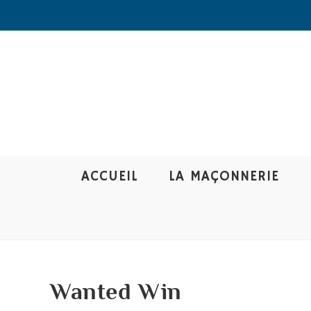
ACCUEIL
LA MAÇONNERIE
Wanted Win