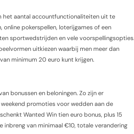
het aantal accountfunctionaliteiten uit te
n, online pokerspellen, loterijgames of een
en sportwedstrijden en vele voorspellingsopties
 speelvormen uitkiezen waarbij men meer dan
 van minimum 20 euro kunt krijgen.
an bonussen en beloningen. Zo zijn er
s, weekend promoties voor wedden aan de
schenkt Wanted Win tien euro bonus, plus 15
lke inbreng van minimaal €10, totale verandering