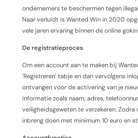
ondernemers te beschermen tegen illegale 
Naar verluidt is Wanted Win in 2020 opg
vele jaren ervaring binnen de online gokin
De registratieproces
Om een account aan te maken bij Wanted W
‘Registreren’ tabje en dan vervolgens inl
ontvangen voor de activering van je nieu
informatie zoals naam, adres, telefoon
veiligheidsgeweten te verzekeren. Zodra 
inbreng doen met minimum 10 euro en sta
Accountfuncties