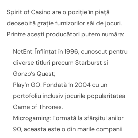
Spirit of Casino are o poziție în piață
deosebită grație furnizorilor săi de jocuri.
Printre acești producători putem număra:
NetEnt: Înființat în 1996, cunoscut pentru
diverse titluri precum Starburst și
Gonzo’s Quest;
Play’n GO: Fondată în 2004 cu un
portofoliu inclusiv jocurile popularitatea
Game of Thrones.
Microgaming: Formată la sfârșitul anilor
90, aceasta este o din marile companii