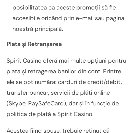
posibilitatea ca aceste promoții să fie
accesibile oricând prin e-mail sau pagina
noastră principală.
Plata și Retranșarea
Spirit Casino oferă mai multe opțiuni pentru
plata și retragerea banilor din cont. Printre
ele se pot număra: carduri de credit/debit,
transfer bancar, servicii de plăți online
(Skype, PaySafeCard), dar și în funcție de
politica de plată a Spirit Casino.
Acestea fiind spuse, trebuie reținut că