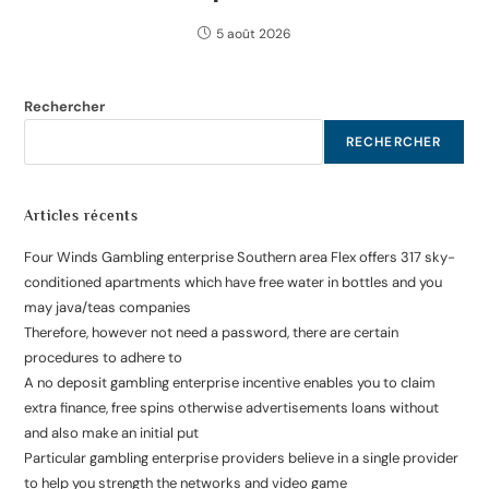
5 août 2026
Rechercher
RECHERCHER
Articles récents
Four Winds Gambling enterprise Southern area Flex offers 317 sky-
conditioned apartments which have free water in bottles and you
may java/teas companies
Therefore, however not need a password, there are certain
procedures to adhere to
A no deposit gambling enterprise incentive enables you to claim
extra finance, free spins otherwise advertisements loans without
and also make an initial put
Particular gambling enterprise providers believe in a single provider
to help you strength the networks and video game