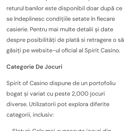
returul banilor este disponibil doar după ce
se îndeplinesc condițiile setate în fiecare
casierie. Pentru mai multe detalii și date
despre posibilități de plată si retragere o să
găsiți pe website-ul oficial al Spirit Casino.
Categorie De Jocuri
Spirit of Casino dispune de un portofoliu
bogat și variat cu peste 2,000 jocuri
diverse. Utilizatorii pot explora diferite
categorii, inclusiv:
Sloturi: Cele mai cunoscute jocuri din