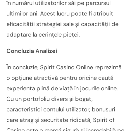
în numărul utilizatorilor săi pe parcursul
ultimilor ani. Acest lucru poate fi atribuit
eficacității strategiei sale și capacității de
adaptare la cerințele pieței.
Concluzia Analizei
În concluzie, Spirit Casino Online reprezintă
o opțiune atractivă pentru oricine caută
experiența plină de viață în jocurile online.
Cu un portofoliu divers și bogat,
caracteristici contului utilizator, bonusuri
care atrag și securitate ridicată, Spirit of
Casino este o marcă sigură și încredabilă pe