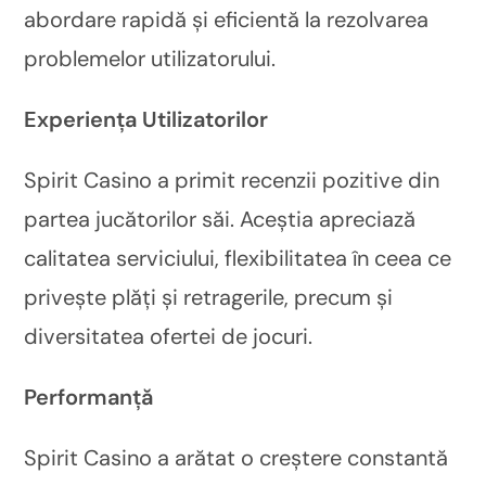
abordare rapidă și eficientă la rezolvarea
problemelor utilizatorului.
Experiența Utilizatorilor
Spirit Casino a primit recenzii pozitive din
partea jucătorilor săi. Aceștia apreciază
calitatea serviciului, flexibilitatea în ceea ce
privește plăți și retragerile, precum și
diversitatea ofertei de jocuri.
Performanță
Spirit Casino a arătat o creștere constantă