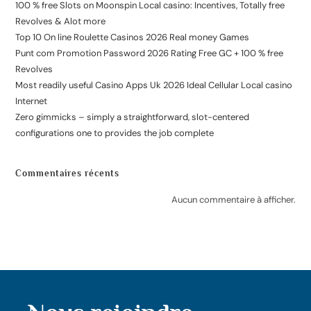
100 % free Slots on Moonspin Local casino: Incentives, Totally free
Revolves & Alot more
Top 10 On line Roulette Casinos 2026 Real money Games
Punt com Promotion Password 2026 Rating Free GC + 100 % free
Revolves
Most readily useful Casino Apps Uk 2026 Ideal Cellular Local casino
Internet
Zero gimmicks – simply a straightforward, slot-centered
configurations one to provides the job complete
Commentaires récents
Aucun commentaire à afficher.