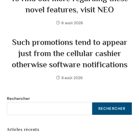
novel features, visit NEO
6 août 2026
Such promotions tend to appear
just from the cellular cashier
otherwise software notifications
8 août 2026
Rechercher
RECHERCHER
Articles récents