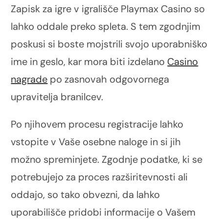
Zapisk za igre v igrališče Playmax Casino so
lahko oddale preko spleta. S tem zgodnjim
poskusi si boste mojstrili svojo uporabniško
ime in geslo, kar mora biti izdelano
Casino
nagrade
po zasnovah odgovornega
upravitelja branilcev.
Po njihovem procesu registracije lahko
vstopite v Vaše osebne naloge in si jih
možno spreminjete. Zgodnje podatke, ki se
potrebujejo za proces razširitevnosti ali
oddajo, so tako obvezni, da lahko
uporabilišče pridobi informacije o Vašem