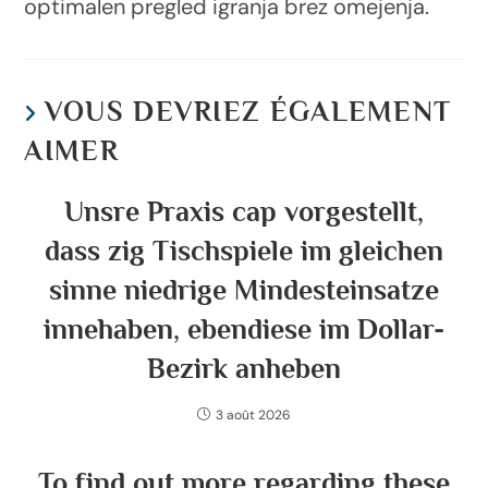
optimalen pregled igranja brez omejenja.
VOUS DEVRIEZ ÉGALEMENT
AIMER
Unsre Praxis cap vorgestellt,
dass zig Tischspiele im gleichen
sinne niedrige Mindesteinsatze
innehaben, ebendiese im Dollar-
Bezirk anheben
3 août 2026
To find out more regarding these