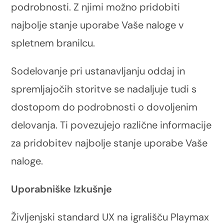
podrobnosti. Z njimi možno pridobiti
najbolje stanje uporabe Vaše naloge v
spletnem branilcu.
Sodelovanje pri ustanavljanju oddaj in
spremljajočih storitve se nadaljuje tudi s
dostopom do podrobnosti o dovoljenim
delovanja. Ti povezujejo različne informacije
za pridobitev najbolje stanje uporabe Vaše
naloge.
Uporabniške Izkušnje
Življenjski standard UX na igrališču Playmax