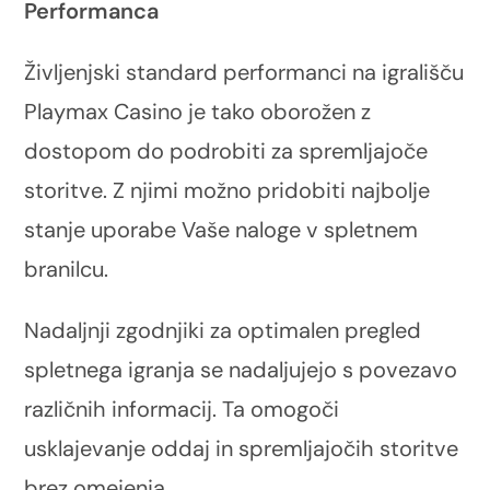
Performanca
Življenjski standard performanci na igrališču
Playmax Casino je tako oborožen z
dostopom do podrobiti za spremljajoče
storitve. Z njimi možno pridobiti najbolje
stanje uporabe Vaše naloge v spletnem
branilcu.
Nadaljnji zgodnjiki za optimalen pregled
spletnega igranja se nadaljujejo s povezavo
različnih informacij. Ta omogoči
usklajevanje oddaj in spremljajočih storitve
brez omejenja.