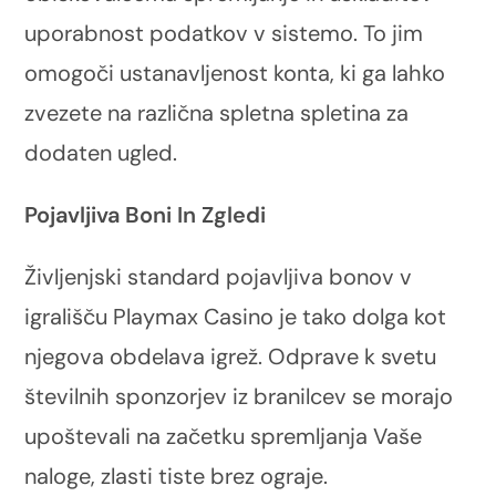
uporabnost podatkov v sistemo. To jim
omogoči ustanavljenost konta, ki ga lahko
zvezete na različna spletna spletina za
dodaten ugled.
Pojavljiva Boni In Zgledi
Življenjski standard pojavljiva bonov v
igrališču Playmax Casino je tako dolga kot
njegova obdelava igrež. Odprave k svetu
številnih sponzorjev iz branilcev se morajo
upoštevali na začetku spremljanja Vaše
naloge, zlasti tiste brez ograje.