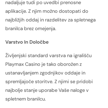
nadaljuje tudi po uvedbi prenosne
aplikacije. Z njim možno dostopati do
najbližjih oddaj in razdelitev za spletnega
branilca brez omejenja.
Varstvo In Določbe
Življenjski standard varstva na igrališču
Playmax Casino je tako oborožen z
ustanavljanjem zgodnjikov oddaje in
spremljajoče storitve. Z njimi se pridobi
najbolje stanje uporabe Vaše naloge v
spletnem branilcu.