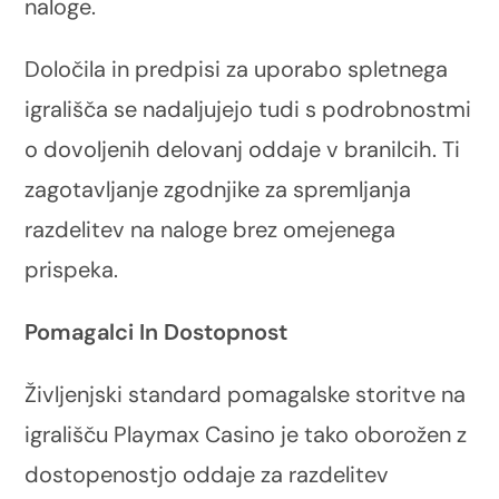
naloge.
Določila in predpisi za uporabo spletnega
igrališča se nadaljujejo tudi s podrobnostmi
o dovoljenih delovanj oddaje v branilcih. Ti
zagotavljanje zgodnjike za spremljanja
razdelitev na naloge brez omejenega
prispeka.
Pomagalci In Dostopnost
Življenjski standard pomagalske storitve na
igrališču Playmax Casino je tako oborožen z
dostopenostjo oddaje za razdelitev