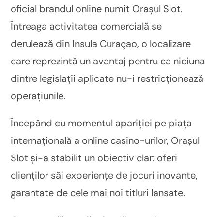
oficial brandul online numit Orașul Slot.
Întreaga activitatea comercială se
derulează din Insula Curaçao, o localizare
care reprezintă un avantaj pentru ca niciuna
dintre legislații aplicate nu-i restricționează
operațiunile.
Începând cu momentul apariției pe piața
internațională a online casino-urilor, Orașul
Slot și-a stabilit un obiectiv clar: oferi
clienților săi experiențe de jocuri inovante,
garantate de cele mai noi titluri lansate.