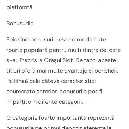
platformă.
Bonusurile
Folosind bonusurile este o modalitate
foarte populară pentru mulți dintre cei care
s-au înscris la Orașul Slot. De fapt, aceste
titluri oferă mai multe avantaje și beneficii.
Pe lângă cele câteva caracteristici
enumerate anterior, bonusurile pot fi
împărțite în diferite categorii.
O categorie foarte importantă reprezintă
bonusurile pe primul depozit aferente la