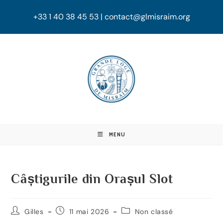
+33 1 40 38 45 53 | contact@glmisraim.org
MENU
Câștigurile din Orașul Slot
Gilles
11 mai 2026
Non classé