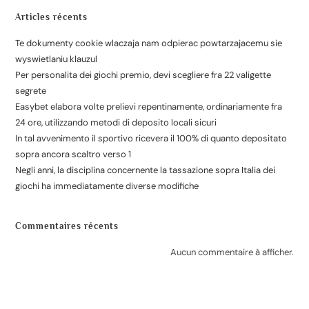
Articles récents
Te dokumenty cookie wlaczaja nam odpierac powtarzajacemu sie
wyswietlaniu klauzul
Per personalita dei giochi premio, devi scegliere fra 22 valigette
segrete
Easybet elabora volte prelievi repentinamente, ordinariamente fra
24 ore, utilizzando metodi di deposito locali sicuri
In tal avvenimento il sportivo ricevera il 100% di quanto depositato
sopra ancora scaltro verso 1
Negli anni, la disciplina concernente la tassazione sopra Italia dei
giochi ha immediatamente diverse modifiche
Commentaires récents
Aucun commentaire à afficher.