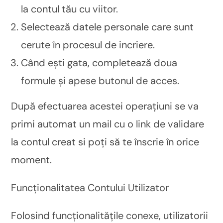
la contul tău cu viitor.
Selectează datele personale care sunt
cerute în procesul de incriere.
Când ești gata, completează doua
formule și apese butonul de acces.
După efectuarea acestei operațiuni se va
primi automat un mail cu o link de validare
la contul creat si poți să te înscrie în orice
moment.
Funcționalitatea Contului Utilizator
Folosind funcționalitățile conexe, utilizatorii