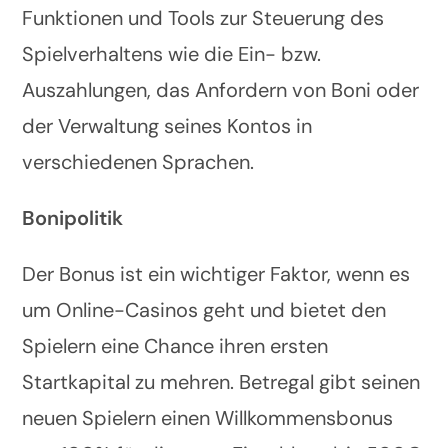
Funktionen und Tools zur Steuerung des
Spielverhaltens wie die Ein- bzw.
Auszahlungen, das Anfordern von Boni oder
der Verwaltung seines Kontos in
verschiedenen Sprachen.
Bonipolitik
Der Bonus ist ein wichtiger Faktor, wenn es
um Online-Casinos geht und bietet den
Spielern eine Chance ihren ersten
Startkapital zu mehren. Betregal gibt seinen
neuen Spielern einen Willkommensbonus