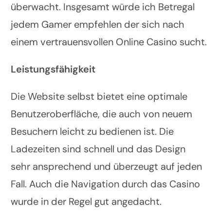
überwacht. Insgesamt würde ich Betregal
jedem Gamer empfehlen der sich nach
einem vertrauensvollen Online Casino sucht.
Leistungsfähigkeit
Die Website selbst bietet eine optimale
Benutzeroberfläche, die auch von neuem
Besuchern leicht zu bedienen ist. Die
Ladezeiten sind schnell und das Design
sehr ansprechend und überzeugt auf jeden
Fall. Auch die Navigation durch das Casino
wurde in der Regel gut angedacht.