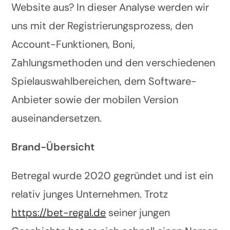
Website aus? In dieser Analyse werden wir
uns mit der Registrierungsprozess, den
Account-Funktionen, Boni,
Zahlungsmethoden und den verschiedenen
Spielauswahlbereichen, dem Software-
Anbieter sowie der mobilen Version
auseinandersetzen.
Brand-Übersicht
Betregal wurde 2020 gegründet und ist ein
relativ junges Unternehmen. Trotz
https://bet-regal.de
seiner jungen