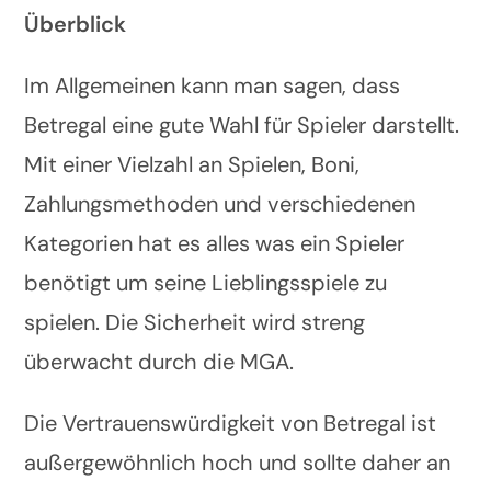
Überblick
Im Allgemeinen kann man sagen, dass
Betregal eine gute Wahl für Spieler darstellt.
Mit einer Vielzahl an Spielen, Boni,
Zahlungsmethoden und verschiedenen
Kategorien hat es alles was ein Spieler
benötigt um seine Lieblingsspiele zu
spielen. Die Sicherheit wird streng
überwacht durch die MGA.
Die Vertrauenswürdigkeit von Betregal ist
außergewöhnlich hoch und sollte daher an