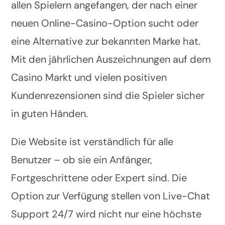
allen Spielern angefangen, der nach einer
neuen Online-Casino-Option sucht oder
eine Alternative zur bekannten Marke hat.
Mit den jährlichen Auszeichnungen auf dem
Casino Markt und vielen positiven
Kundenrezensionen sind die Spieler sicher
in guten Händen.
Die Website ist verständlich für alle
Benutzer – ob sie ein Anfänger,
Fortgeschrittene oder Expert sind. Die
Option zur Verfügung stellen von Live-Chat
Support 24/7 wird nicht nur eine höchste