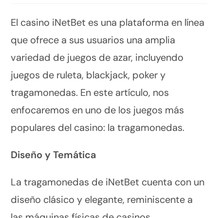
El casino iNetBet es una plataforma en línea
que ofrece a sus usuarios una amplia
variedad de juegos de azar, incluyendo
juegos de ruleta, blackjack, poker y
tragamonedas. En este artículo, nos
enfocaremos en uno de los juegos más
populares del casino: la tragamonedas.
Diseño y Temática
La tragamonedas de iNetBet cuenta con un
diseño clásico y elegante, reminiscente a
las máquinas físicas de casinos