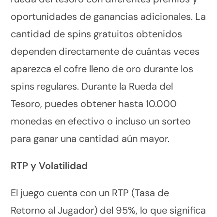
oportunidades de ganancias adicionales. La
cantidad de spins gratuitos obtenidos
dependen directamente de cuántas veces
aparezca el cofre lleno de oro durante los
spins regulares. Durante la Rueda del
Tesoro, puedes obtener hasta 10.000
monedas en efectivo o incluso un sorteo
para ganar una cantidad aún mayor.
RTP y Volatilidad
El juego cuenta con un RTP (Tasa de
Retorno al Jugador) del 95%, lo que significa