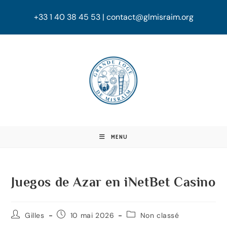
+33 1 40 38 45 53 | contact@glmisraim.org
MENU
Juegos de Azar en iNetBet Casino
Gilles
10 mai 2026
Non classé