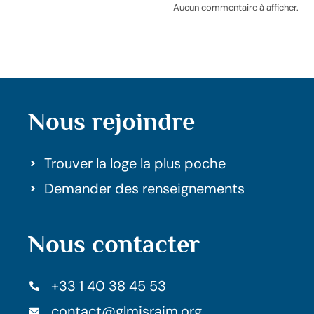
Aucun commentaire à afficher.
Nous rejoindre
Trouver la loge la plus poche
Demander des renseignements
Nous contacter
+33 1 40 38 45 53
contact@glmisraim.org