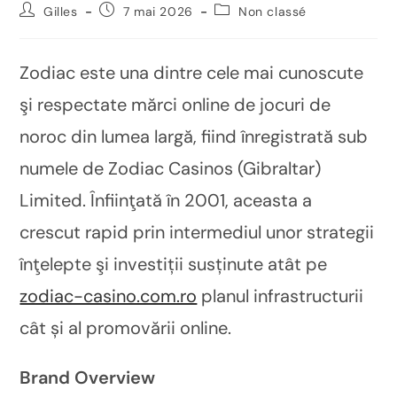
Gilles
7 mai 2026
Non classé
Zodiac este una dintre cele mai cunoscute
şi respectate mărci online de jocuri de
noroc din lumea largă, fiind înregistrată sub
numele de Zodiac Casinos (Gibraltar)
Limited. Înfiinţată în 2001, aceasta a
crescut rapid prin intermediul unor strategii
înţelepte şi investiții susținute atât pe
zodiac-casino.com.ro
planul infrastructurii
cât și al promovării online.
Brand Overview