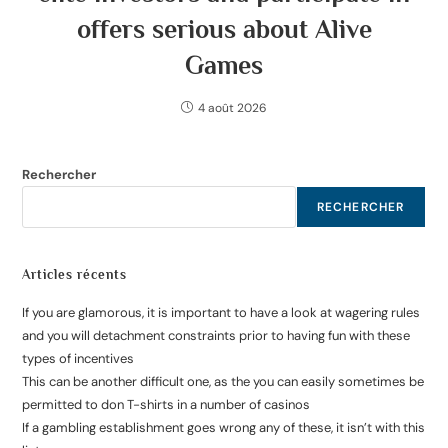
offers serious about Alive
Games
4 août 2026
Rechercher
RECHERCHER
Articles récents
If you are glamorous, it is important to have a look at wagering rules
and you will detachment constraints prior to having fun with these
types of incentives
This can be another difficult one, as the you can easily sometimes be
permitted to don T-shirts in a number of casinos
If a gambling establishment goes wrong any of these, it isn’t with this