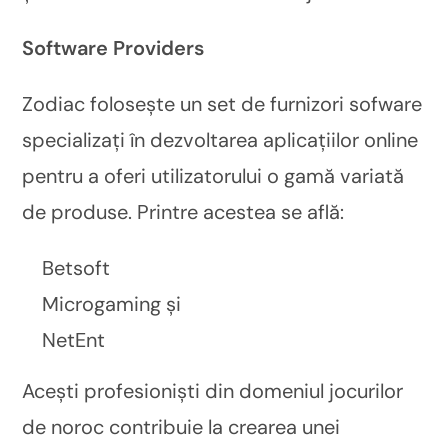
Software Providers
Zodiac folosește un set de furnizori sofware
specializați în dezvoltarea aplicațiilor online
pentru a oferi utilizatorului o gamă variată
de produse. Printre acestea se află:
Betsoft
Microgaming și
NetEnt
Acești profesioniști din domeniul jocurilor
de noroc contribuie la crearea unei