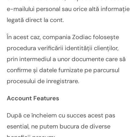
e-mailului personal sau orice altă informație
legată direct la cont.
În acest caz, compania Zodiac folosește
procedura verificării identității clienților,
prin intermediul a unor documente care să
confirme și datele furnizate pe parcursul
procesului de inregistrare.
Account Features
După ce încheiem cu succes acest pas
esential, ne putem bucura de diverse