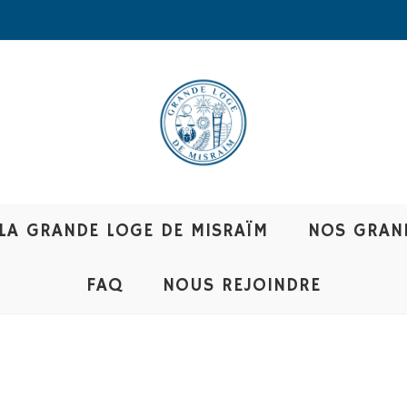
LA GRANDE LOGE DE MISRAÏM
NOS GRAN
FAQ
NOUS REJOINDRE