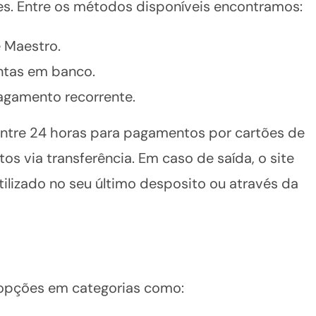
zes. Entre os métodos disponíveis encontramos:
e Maestro.
ontas em banco.
agamento recorrente.
ntre 24 horas para pagamentos por cartões de
tos via transferência. Em caso de saída, o site
lizado no seu último desposito ou através da
pções em categorias como: