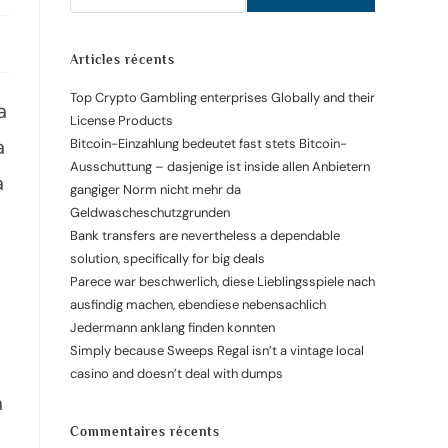
Articles récents
Top Crypto Gambling enterprises Globally and their
a
License Products
a
Bitcoin-Einzahlung bedeutet fast stets Bitcoin-
Ausschuttung – dasjenige ist inside allen Anbietern
a
gangiger Norm nicht mehr da
Geldwascheschutzgrunden
Bank transfers are nevertheless a dependable
solution, specifically for big deals
Parece war beschwerlich, diese Lieblingsspiele nach
ausfindig machen, ebendiese nebensachlich
Jedermann anklang finden konnten
Simply because Sweeps Regal isn’t a vintage local
casino and doesn’t deal with dumps
a
Commentaires récents