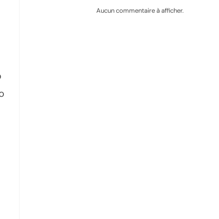
Aucun commentaire à afficher.
o
o