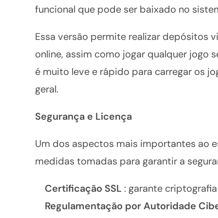
funcional que pode ser baixado no siste
Essa versão permite realizar depósitos v
online, assim como jogar qualquer jogo 
é muito leve e rápido para carregar os 
geral.
Segurança e Licença
Um dos aspectos mais importantes ao es
medidas tomadas para garantir a segura
Certificação SSL
: garante criptograf
Regulamentação por Autoridade Cib