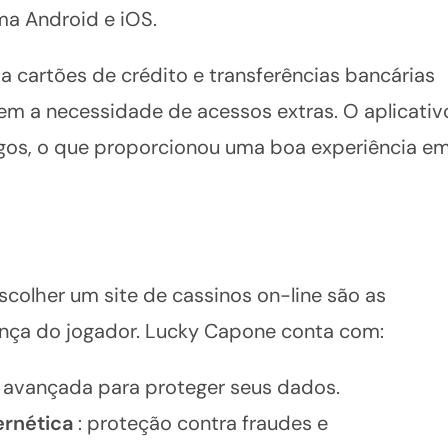
ma Android e iOS.
ia cartões de crédito e transferências bancárias
sem a necessidade de acessos extras. O aplicativ
jogos, o que proporcionou uma boa experiência e
colher um site de cassinos on-line são as
nça do jogador. Lucky Capone conta com:
ia avançada para proteger seus dados.
ernética
: proteção contra fraudes e