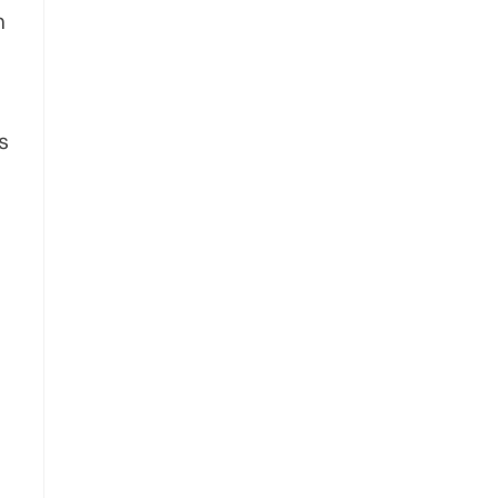
m
s
a