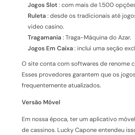
Jogos Slot
: com mais de 1.500 opções
Ruleta
: desde os tradicionais até jogos
video casino.
Tragamania
: Traga-Máquina do Azar.
Jogos Em Caixa
: inclui uma seção exc
O site conta com softwares de renome co
Esses provedores garantem que os jogos
frequentemente atualizados.
Versão Móvel
Em nossa época, ter um aplicativo móvel
de cassinos. Lucky Capone entendeu is