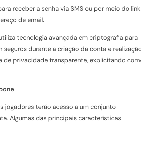
ara receber a senha via SMS ou por meio do link
ereço de email.
tiliza tecnologia avançada em criptografia para
 seguros durante a criação da conta e realizaçã
ca de privacidade transparente, explicitando com
apone
os jogadores terão acesso a um conjunto
a. Algumas das principais características