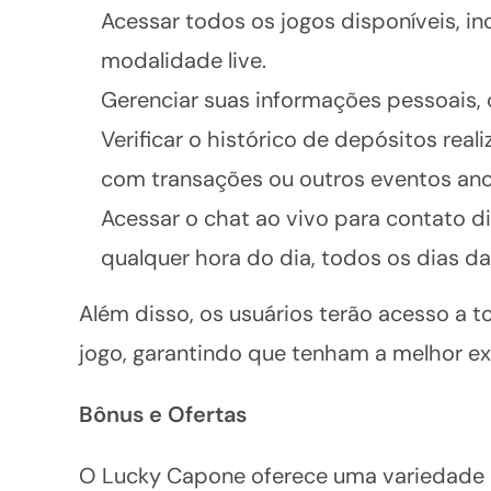
Acessar todos os jogos disponíveis, inc
modalidade live.
Gerenciar suas informações pessoais, 
Verificar o histórico de depósitos rea
com transações ou outros eventos ano
Acessar o chat ao vivo para contato d
qualquer hora do dia, todos os dias d
Além disso, os usuários terão acesso a 
jogo, garantindo que tenham a melhor exp
Bônus e Ofertas
O Lucky Capone oferece uma variedade i