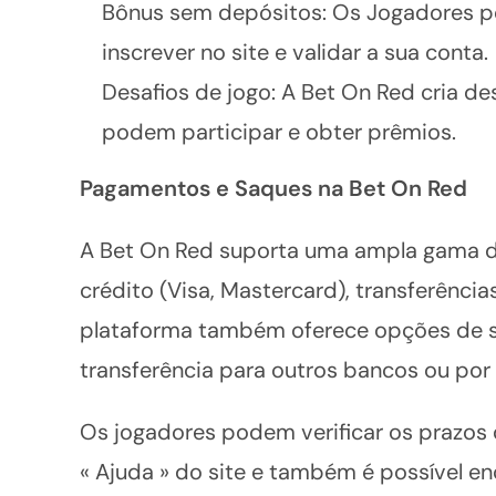
Bônus sem depósitos: Os Jogadores p
inscrever no site e validar a sua conta.
Desafios de jogo: A Bet On Red cria de
podem participar e obter prêmios.
Pagamentos e Saques na Bet On Red
A Bet On Red suporta uma ampla gama d
crédito (Visa, Mastercard), transferências
plataforma também oferece opções de sa
transferência para outros bancos ou po
Os jogadores podem verificar os prazo
« Ajuda » do site e também é possível en