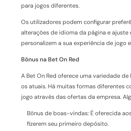
para jogos diferentes.
Os utilizadores podem configurar preferê
alterações de idioma da página e ajuste 
personalizem a sua experiência de jogo e
Bônus na Bet On Red
A Bet On Red oferece uma variedade de 
os atuais. Há muitas formas diferentes 
jogo através das ofertas da empresa. Alg
Bônus de boas-vindas: É oferecida ao
fizerem seu primeiro depósito.