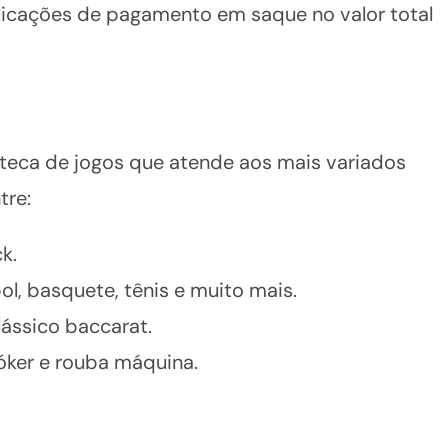
licações de pagamento em saque no valor total
oteca de jogos que atende aos mais variados
tre:
k.
l, basquete, tênis e muito mais.
lássico baccarat.
óker e rouba máquina.