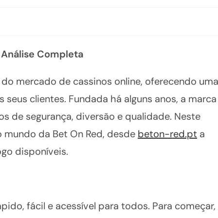
 Análise Completa
 do mercado de cassinos online, oferecendo um
s seus clientes. Fundada há alguns anos, a marca
s de segurança, diversão e qualidade. Neste
 o mundo da Bet On Red, desde
beton-red.pt
a
go disponíveis.
pido, fácil e acessível para todos. Para começar,