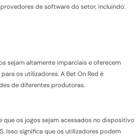
provedores de software do setor, incluindo:
os sejam altamente imparciais e oferecem
para os utilizadores. A Bet On Red é
es de diferentes produtoras.
e que os jogos sejam acessados no dispositivo
S. Isso significa que os utilizadores podem