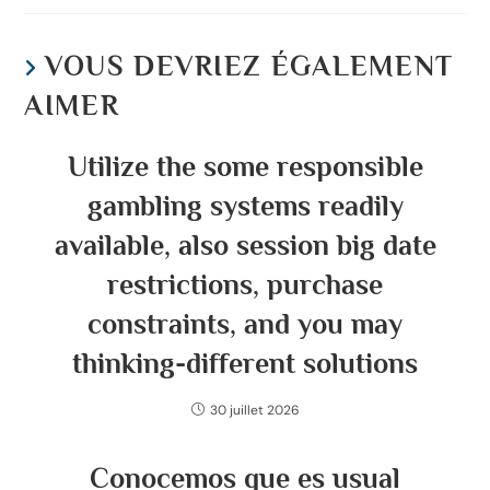
VOUS DEVRIEZ ÉGALEMENT
AIMER
Utilize the some responsible
gambling systems readily
available, also session big date
restrictions, purchase
constraints, and you may
thinking-different solutions
30 juillet 2026
Conocemos que es usual