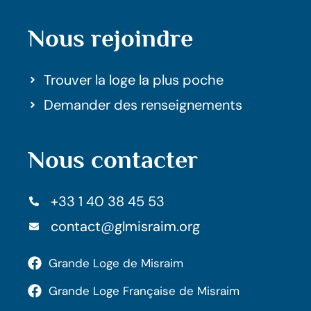
Nous rejoindre
Trouver la loge la plus poche
Demander des renseignements
Nous contacter
+33 1 40 38 45 53
contact@glmisraim.org
Grande Loge de Misraim
Grande Loge Française de Misraim