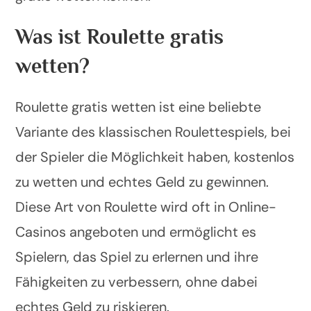
Was ist Roulette gratis
wetten?
Roulette gratis wetten ist eine beliebte
Variante des klassischen Roulettespiels, bei
der Spieler die Möglichkeit haben, kostenlos
zu wetten und echtes Geld zu gewinnen.
Diese Art von Roulette wird oft in Online-
Casinos angeboten und ermöglicht es
Spielern, das Spiel zu erlernen und ihre
Fähigkeiten zu verbessern, ohne dabei
echtes Geld zu riskieren.