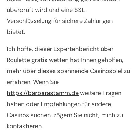
überprüft wird und eine SSL-
Verschlüsselung für sichere Zahlungen
bietet.
Ich hoffe, dieser Expertenbericht über
Roulette gratis wetten hat Ihnen geholfen,
mehr über dieses spannende Casinospiel zu
erfahren. Wenn Sie
https://barbarastamm.de
weitere Fragen
haben oder Empfehlungen für andere
Casinos suchen, zögern Sie nicht, mich zu
kontaktieren.