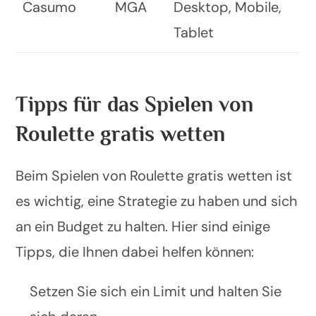
Casumo
MGA
Desktop, Mobile,
Tablet
Tipps für das Spielen von
Roulette gratis wetten
Beim Spielen von Roulette gratis wetten ist
es wichtig, eine Strategie zu haben und sich
an ein Budget zu halten. Hier sind einige
Tipps, die Ihnen dabei helfen können:
Setzen Sie sich ein Limit und halten Sie