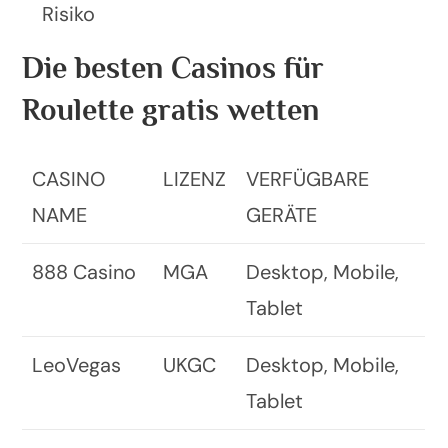
Risiko
Die besten Casinos für
Roulette gratis wetten
CASINO
LIZENZ
VERFÜGBARE
NAME
GERÄTE
888 Casino
MGA
Desktop, Mobile,
Tablet
LeoVegas
UKGC
Desktop, Mobile,
Tablet