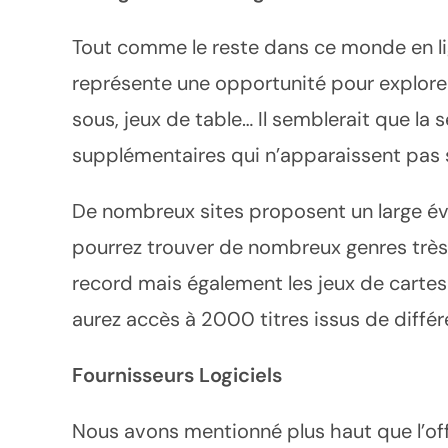
Tout comme le reste dans ce monde en lig
représente une opportunité pour explorer 
sous, jeux de table… Il semblerait que la s
supplémentaires qui n’apparaissent pas su
De nombreux sites proposent un large éven
pourrez trouver de nombreux genres très 
record mais également les jeux de cartes
aurez accès à 2000 titres issus de diff
Fournisseurs Logiciels
Nous avons mentionné plus haut que l’off