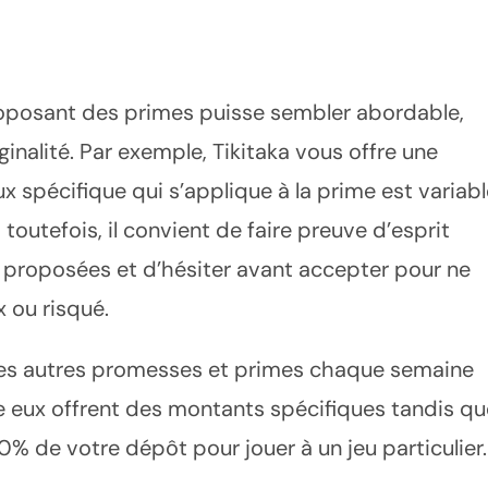
roposant des primes puisse sembler abordable,
alité. Par exemple, Tikitaka vous offre une
x spécifique qui s’applique à la prime est variabl
 toutefois, il convient de faire preuve d’esprit
t proposées et d’hésiter avant accepter pour ne
 ou risqué.
ses autres promesses et primes chaque semaine
e eux offrent des montants spécifiques tandis qu
% de votre dépôt pour jouer à un jeu particulier.