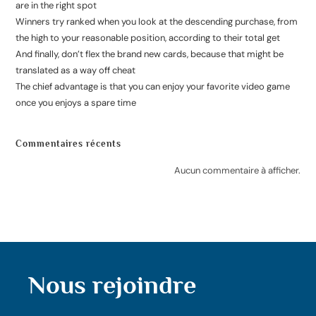
are in the right spot
Winners try ranked when you look at the descending purchase, from
the high to your reasonable position, according to their total get
And finally, don’t flex the brand new cards, because that might be
translated as a way off cheat
The chief advantage is that you can enjoy your favorite video game
once you enjoys a spare time
Commentaires récents
Aucun commentaire à afficher.
Nous rejoindre