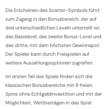
Die Erscheinen des Scatter-Symbols führt
zum Zugang in den Bonusbereich, der auf
drei unterschiedlichen Leveln unterteilt ist:
das Basislevel, das zweite Bonus-Level und
das dritte, mit dem höchsten Gewinnspot.
Der Spieler kann durch Freispielen auf
weitere Auszahlungsoptionen zugreifen.
Im ersten Teil des Spiels finden sich die
klassischen Bonusbereiche mit 8 freien
Spins ohne Echtgeldinvestition und mit der
Möglichkeit, Wettbeträgen in das Spiel