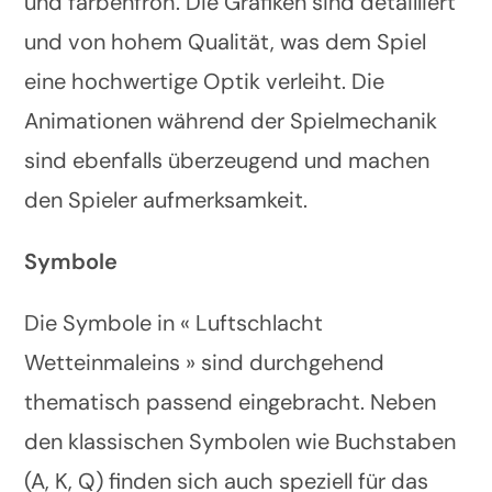
und farbenfroh. Die Grafiken sind detailliert
und von hohem Qualität, was dem Spiel
eine hochwertige Optik verleiht. Die
Animationen während der Spielmechanik
sind ebenfalls überzeugend und machen
den Spieler aufmerksamkeit.
Symbole
Die Symbole in « Luftschlacht
Wetteinmaleins » sind durchgehend
thematisch passend eingebracht. Neben
den klassischen Symbolen wie Buchstaben
(A, K, Q) finden sich auch speziell für das