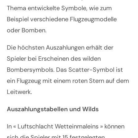
Thema entwickelte Symbole, wie zum
Beispiel verschiedene Flugzeugmodelle
oder Bomben.
Die höchsten Auszahlungen erhält der
Spieler bei Erscheinen des wilden
Bombersymbols. Das Scatter-Symbol ist
ein Flugzeug mit einem roten Stern auf dem
Leitwerk.
Auszahlungstabellen und Wilds
In « Luftschlacht Wetteinmaleins » können
sich die Spieler mit 15 festgelegten