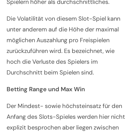
Spielern höher als durchschnittliches.
Die Volatilität von diesem Slot-Spiel kann
unter anderem auf die Höhe der maximal
möglichen Auszahlung pro Freispielen
zurückzuführen wird. Es bezeichnet, wie
hoch die Verluste des Spielers im
Durchschnitt beim Spielen sind.
Betting Range und Max Win
Der Mindest- sowie höchsteinsatz für den
Anfang des Slots-Spieles werden hier nicht
explizit besprochen aber liegen zwischen