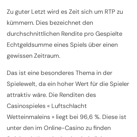
Zu guter Letzt wird es Zeit sich um RTP zu
kümmern. Dies bezeichnet den
durchschnittlichen Rendite pro Gespielte
Echtgeldsumme eines Spiels über einen
gewissen Zeitraum.
Das ist eine besonderes Thema in der
Spielewelt, da ein hoher Wert für die Spieler
attraktiv wäre. Die Renditen des
Casinospieles « Luftschlacht
Wetteinmaleins » liegt bei 96,6 %. Diese ist
unter den im Online-Casino zu finden