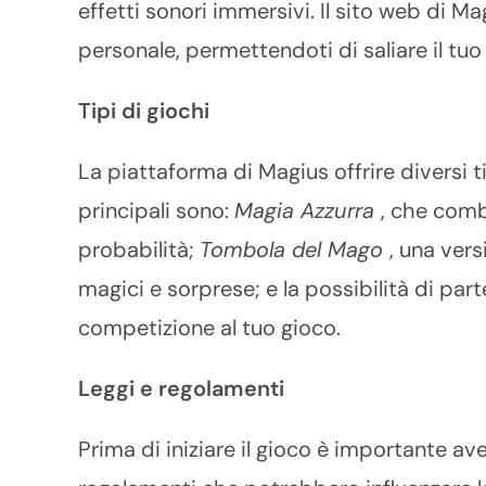
effetti sonori immersivi. Il sito web di M
personale, permettendoti di saliare il tu
Tipi di giochi
La piattaforma di Magius offrire diversi ti
principali sono:
Magia Azzurra
, che comb
probabilità;
Tombola del Mago
, una ver
magici e sorprese; e la possibilità di par
competizione al tuo gioco.
Leggi e regolamenti
Prima di iniziare il gioco è importante av