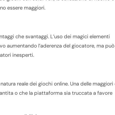
ono essere maggiori.
ntaggi che svantaggi. L’uso dei magici elementi
ttivo aumentando l’aderenza del giocatore, ma può
tori inesperti.
natura reale dei giochi online. Una delle maggiori
antita o che la piattaforma sia truccata a favore