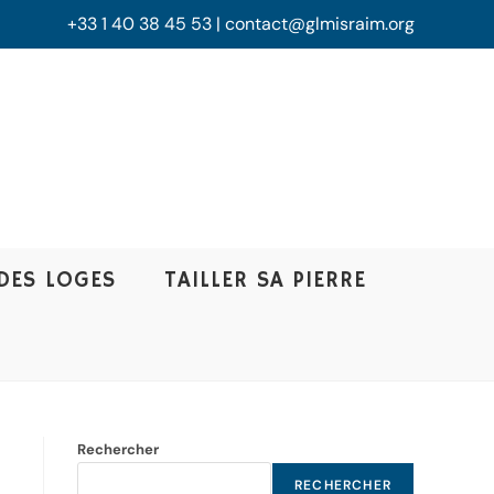
+33 1 40 38 45 53 | contact@glmisraim.org
DES LOGES
TAILLER SA PIERRE
Rechercher
RECHERCHER