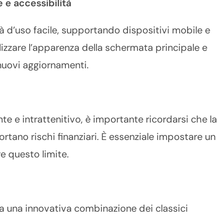
 e accessibilità
tà d’uso facile, supportando dispositivi mobile e
lizzare l’apparenza della schermata principale e
nuovi aggiornamenti.
te e intrattenitivo, è importante ricordarsi che la
tano rischi finanziari. È essenziale impostare un
e questo limite.
a una innovativa combinazione dei classici