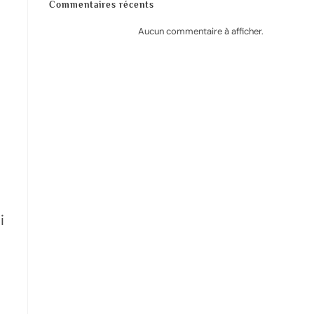
Commentaires récents
Aucun commentaire à afficher.
i