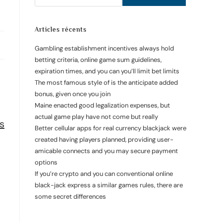
Articles récents
Gambling establishment incentives always hold
betting criteria, online game sum guidelines,
expiration times, and you can you’ll limit bet limits
The most famous style of is the anticipate added
bonus, given once you join
Maine enacted good legalization expenses, but
actual game play have not come but really
s
Better cellular apps for real currency blackjack were
created having players planned, providing user-
amicable connects and you may secure payment
options
If you’re crypto and you can conventional online
black-jack express a similar games rules, there are
some secret differences