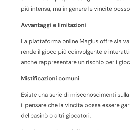
più intensa, ma in genere le vincite poss
Avvantaggi e limitazioni
La piattaforma online Magius offre sia va
rende il gioco più coinvolgente e intera
anche rappresentare un rischio per i gioca
Mistificazioni comuni
Esiste una serie di misconoscimenti sulla 
il pensare che la vincita possa essere gar
del casinò o altri giocatori.