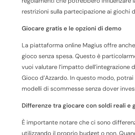
regolamenti che potrebbero influenzare la 
restrizioni sulla partecipazione ai giochi
Giocare gratis e le opzioni di demo
La piattaforma online Magius offre anche 
gioco senza spesa. Questo è particolarme
vuoi valutare l’impatto dell’integrazione 
Gioco d’Azzardo. In questo modo, potrai a
modelli di scommesse senza dover investi
Differenze tra giocare con soldi reali e 
È importante notare che ci sono differenz
utilizzando il proprio budget o non. Quand