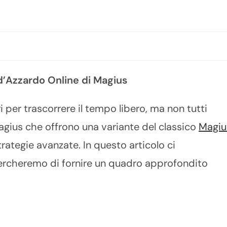
d’Azzardo Online di Magius
i per trascorrere il tempo libero, ma non tutti
ius che offrono una variante del classico
Magiu
ategie avanzate. In questo articolo ci
ercheremo di fornire un quadro approfondito