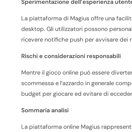
Sperimentazione dell’esperienza utente
La piattaforma di Magius offre una facili
desktop. Gli utilizzatori possono persona
ricevere notifiche push per avvisare dei 
Rischi e considerazioni responsabili
Mentre il gioco online può essere diverten
scommessa e l’azzardo in generale compor
budget per giocare ed evitare di ecceder
Sommaria analisi
La piattaforma online Magius rappresent