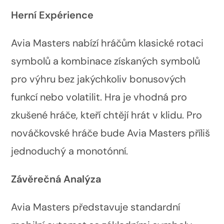
Herní Expérience
Avia Masters nabízí hráčům klasické rotaci
symbolů a kombinace získaných symbolů
pro výhru bez jakýchkoliv bonusových
funkcí nebo volatilit. Hra je vhodná pro
zkušené hráče, kteří chtějí hrát v klidu. Pro
nováčkovské hráče bude Avia Masters příliš
jednoduchý a monotónní.
Závěrečná Analýza
Avia Masters představuje standardní