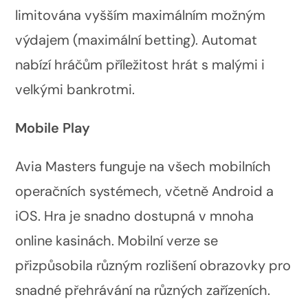
limitována vyšším maximálním možným
výdajem (maximální betting). Automat
nabízí hráčům příležitost hrát s malými i
velkými bankrotmi.
Mobile Play
Avia Masters funguje na všech mobilních
operačních systémech, včetně Android a
iOS. Hra je snadno dostupná v mnoha
online kasinách. Mobilní verze se
přizpůsobila různým rozlišení obrazovky pro
snadné přehrávání na různých zařízeních.