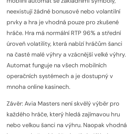
mobilní automat se základními symboly,
neexistují žádné bonusové nebo volantilní
prvky a hra je vhodná pouze pro zkušené
hráče. Hra má normální RTP 96% a střední
úroveň volatility, která nabízí hráčům šanci
na časté malé výhry a vzácnější velké výhry.
Automat funguje na všech mobilních
operačních systémech a je dostupný v
mnoha online kasinech.
Závěr: Avia Masters není skvělý výběr pro
každého hráče, který hledá zajímavou hru
nebo velkou šanci na výhru. Naopak vhodná